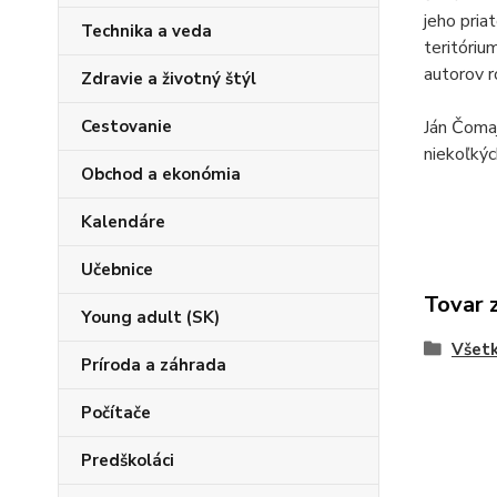
jeho pria
Technika a veda
teritóriu
autorov r
Zdravie a životný štýl
Cestovanie
Ján Čomaj
niekoľkýc
Obchod a ekonómia
Kalendáre
Učebnice
Tovar 
Young adult (SK)
Všetk
Príroda a záhrada
Počítače
Predškoláci