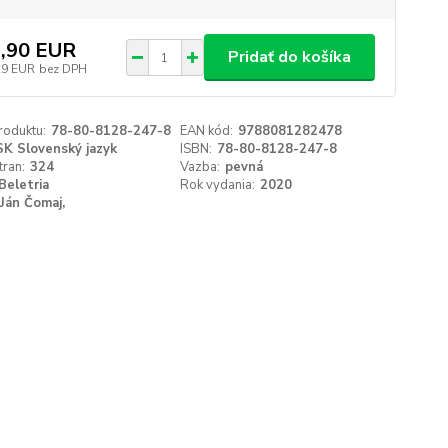
,90 EUR
Pridať do košíka
29 EUR
bez DPH
roduktu:
78-80-8128-247-8
EAN kód:
9788081282478
SK Slovenský jazyk
ISBN:
78-80-8128-247-8
tran:
324
Vazba:
pevná
Beletria
Rok vydania:
2020
Ján Čomaj,