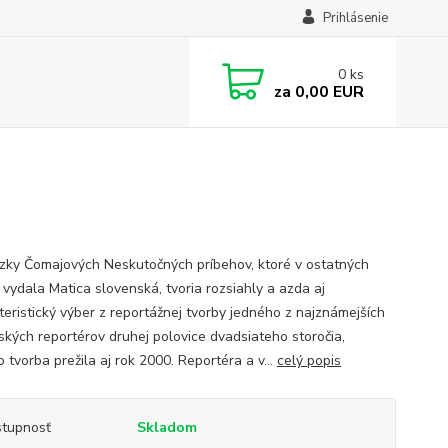
Prihlásenie
0
ks
za
0,00 EUR
äzky Čomajových Neskutočných príbehov, ktoré v ostatných
 vydala Matica slovenská, tvoria rozsiahly a azda aj
teristický výber z reportážnej tvorby jedného z najznámejších
ských reportérov druhej polovice dvadsiateho storočia,
 tvorba prežila aj rok 2000. Reportéra a v...
celý popis
tupnosť
Skladom