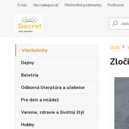
O nás
Ako nakupovať
Obchodné podmienky
Poštovné
Úvod
V
Všetkyknihy
Zloč
Dejiny
Beletria
Odborná literatúra a učebnice
Pre deti a mládež
Varenie, zdravie a životný štýl
Hobby