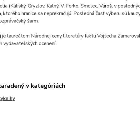
telia (Kaliský, Gryzlov, Kalný, V. Ferko, Smolec, Vároš, v posledný
m, ktorého hranice sa neprekračujú. Posledná časť výberu sú kauzy
ozprávačský šarm.
 je laureátom Národnej ceny literatúry faktu Vojtecha Zamarov
h vydavateľských ocenení.
zaradený v kategóriách
yknihy