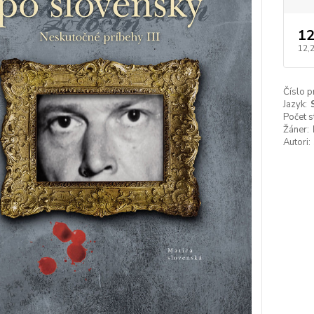
12
12,
Číslo p
Jazyk:
Počet s
Žáner:
Autori: