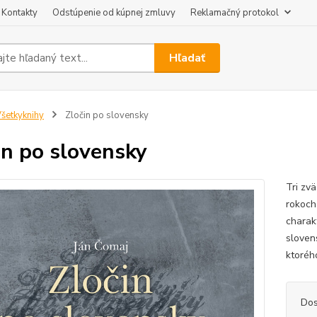
Kontakty
Odstúpenie od kúpnej zmluvy
Reklamačný protokol
Hľadať
šetkyknihy
Zločin po slovensky
in po slovensky
Tri zv
rokoch
charak
sloven
ktorého
Dos