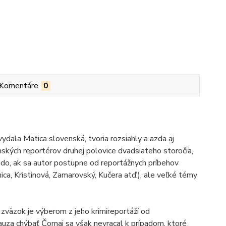
Komentáre
0
dala Matica slovenská, tvoria rozsiahly a azda aj
nských reportérov druhej polovice dvadsiateho storočia,
čudo, ak sa autor postupne od reportážnych príbehov
nica, Kristinová, Zamarovský, Kučera atď.), ale veľké témy
 zväzok je výberom z jeho krimireportáží od
uza chýbať Čomaj sa však nevracal k prípadom, ktoré