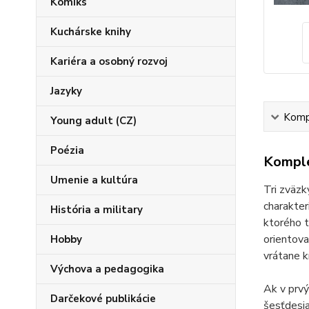
Komiks
Kuchárske knihy
Kariéra a osobný rozvoj
Jazyky
Kompl
Young adult (CZ)
Poézia
Komple
Umenie a kultúra
Tri zväzk
charakter
História a military
ktorého t
orientova
Hobby
vrátane k
Výchova a pedagogika
Ak v prvý
Darčekové publikácie
šesťdesia