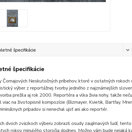
etné špecifikácie
tné špecifikácie
y Čomajových Neskutočných príbehov, ktoré v ostatných rokoch vy
istický výber z reportážnej tvorby jedného z najznámejších slove
vorba prežila aj rok 2000. Reportéra a vlka živia nohy, takže ne
l viac na životopisné kompozície (Bizmayer, Kvietik, Bartfay, Mre
riminálnych prípadov si nenechal ujsť ani ako reportér.
ch dvoch zväzkoch výberu zobrazil osudy zaujímavých ľudí, tento
tych rokov minulého storočia dodnes. Možno vám bude nejaká ka