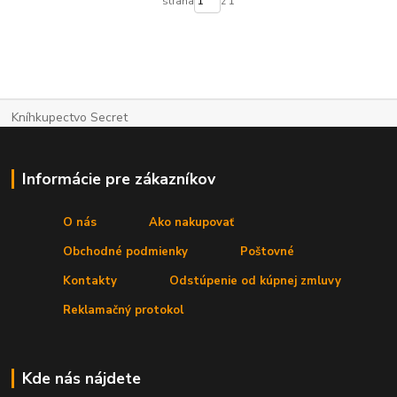
strana
z 1
Kníhkupectvo Secret
Informácie pre zákazníkov
O nás
Ako nakupovať
Obchodné podmienky
Poštovné
Kontakty
Odstúpenie od kúpnej zmluvy
Reklamačný protokol
Kde nás nájdete