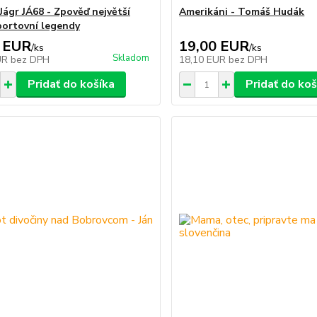
Jágr JÁ68 - Zpověď největší
Amerikáni - Tomáš Hudák
portovní legendy
 EUR
19,00 EUR
/
ks
/
ks
Skladom
UR
bez DPH
18,10 EUR
bez DPH
Pridať do košíka
Pridať do koš