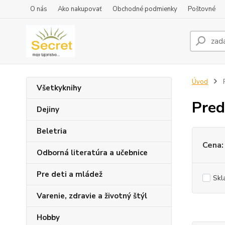
O nás
Ako nakupovať
Obchodné podmienky
Poštovné
Úvod
P
Všetkyknihy
Pred
Dejiny
Beletria
Cena:
Odborná literatúra a učebnice
Pre deti a mládež
Skl
Varenie, zdravie a životný štýl
Hobby