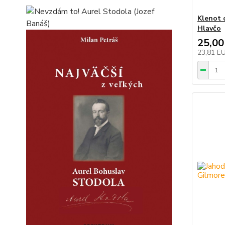
Klenot 
Hlavčo
25,00
23,81 E