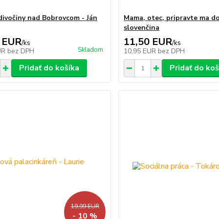
divočiny nad Bobrovcom - Ján
Mama, otec, pripravte ma do
slovenčina
 EUR
11,50 EUR
/
ks
/
ks
Skladom
UR
bez DPH
10,95 EUR
bez DPH
Pridať do košíka
Pridať do koš
19,99 EUR
- 10 %