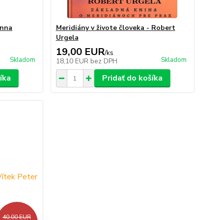
Anna
Meridiány v živote človeka - Robert
Urgela
19,00 EUR
/
ks
Skladom
Skladom
18,10 EUR
bez DPH
íka
Pridať do košíka
40,00 EUR