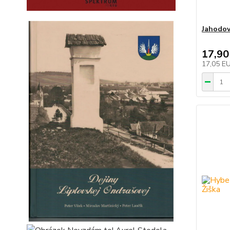
Jahodov
17,90
17,05 E