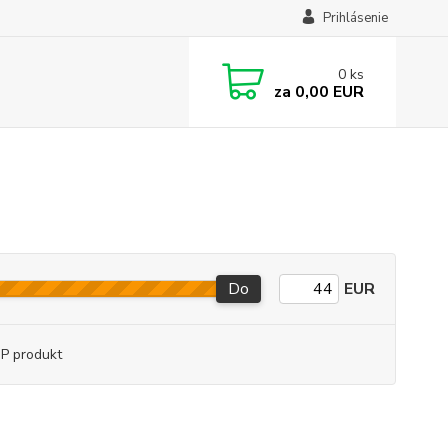
Prihlásenie
0
ks
za
0,00 EUR
Do
EUR
P produkt