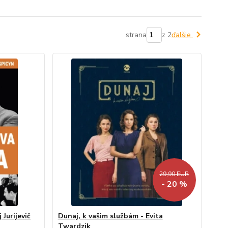
strana
z 2
ďalšie
29,90 EUR
- 20 %
Jurijevič
Dunaj, k vašim službám - Evita
Twardzik