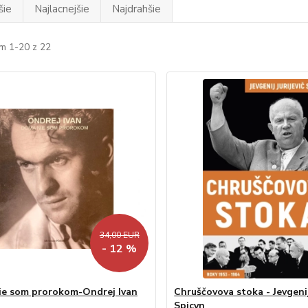
šie
Najlacnejšie
Najdrahšie
m 1-20 z 22
34,00 EUR
- 12 %
e som prorokom-Ondrej Ivan
Chruščovova stoka - Jevgenij 
Spicyn