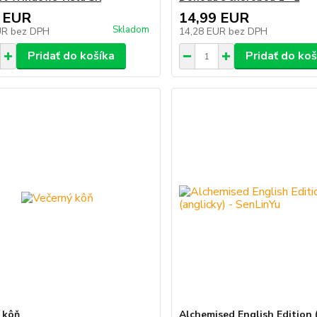
 EUR
14,99 EUR
Skladom
UR
bez DPH
14,28 EUR
bez DPH
Pridať do košíka
Pridať do koš
 kôň
Alchemised English Edition (