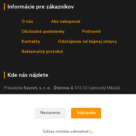
Informácie pre zákazníkov
O nás
Ako nakupovať
Obchodné podmienky
Poštovné
Kontakty
Odstúpenie od kúpnej zmluvy
Reklamačný protokol
Kde nás nájdete
Prevádzka:
Secret, s. r. o.
,Štúrova 4
, 031 01 Liptovský Mikuláš
Súhlasím
Nastavenia
ˇ
Súhlas môžete odmietnuť
tu
.
Vytvorené na
Eshop-rychlo.sk