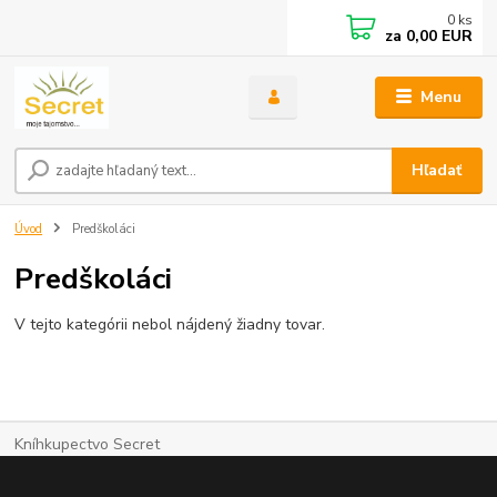
0
ks
za
0,00 EUR
Menu
Hľadať
Úvod
Predškoláci
Predškoláci
V tejto kategórii nebol nájdený žiadny tovar.
Kníhkupectvo Secret