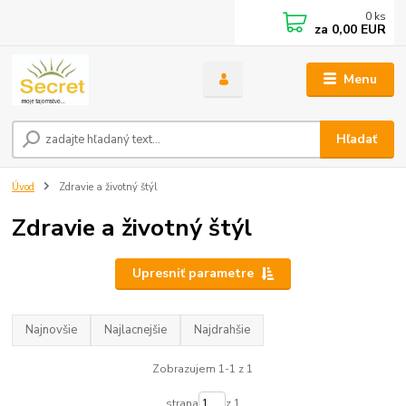
0
ks
za
0,00 EUR
Menu
Hľadať
Úvod
Zdravie a životný štýl
Zdravie a životný štýl
Upresniť parametre
Najnovšie
Najlacnejšie
Najdrahšie
Zobrazujem 1-1 z 1
strana
z 1