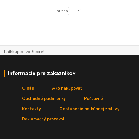
strana
z 1
Kníhkupectvo Secret
Informácie pre zákazníkov
O nás
Ako nakupovať
Obchodné podmienky
Poštovné
Kontakty
Odstúpenie od kúpnej zmluvy
Reklamačný protokol