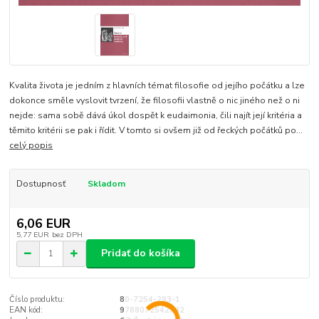
Kvalita života je jedním z hlavních témat filosofie od jejího počátku a lze
dokonce směle vyslovit tvrzení, že filosofii vlastně o nic jiného než o ni
nejde: sama sobě dává úkol dospět k eudaimonia, čili najít její kritéria a
těmito kritérii se pak i řídit. V tomto si ovšem již od řeckých počátků po...
celý popis
Dostupnosť
Skladom
6,06 EUR
5,77 EUR
bez DPH
Pridať do košíka
Číslo produktu:
80-7254-293-1
EAN kód:
9788072542932