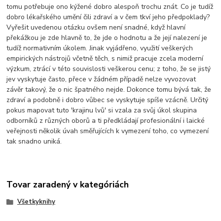
tomu potřebuje ono kýžené dobro alespoň trochu znát. Co je tudíž
dobro lékařského umění čili zdraví a v čem tkví jeho předpoklady?
Vyřešit uvedenou otázku ovšem není snadné, když hlavní
překážkou je zde hlavně to, že jde o hodnotu a že její nalezení je
tudíž normativním úkolem. Jinak vyjádřeno, využití veškerých
empirických nástrojů včetně těch, s nimiž pracuje zcela moderní
výzkum, ztrácí v této souvislosti veškerou cenu; z toho, že se jistý
jev vyskytuje často, přece v žádném případě nelze vyvozovat
závěr takový, že o nic špatného nejde. Dokonce tomu bývá tak, že
zdraví a podobně i dobro vůbec se vyskytuje spíše vzácně. Určitý
pokus mapovat tuto 'krajinu lvů' si vzala za svůj úkol skupina
odborníků z různých oborů a ti předkládají profesionální i laické
veřejnosti několik úvah směřujících k vymezení toho, co vymezení
tak snadno uniká.
Tovar zaradený v kategóriách
Všetkyknihy