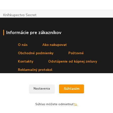
Kníhkupectvo Secret
Informácie pre zákazníkov
O nás
Ako nakupovať
Obchodné podmienky
Poštovné
Kontakty
Odstúpenie od kúpnej zmluvy
Reklamačný protokol
Kde nás nájdete
Súhlasím
Nastavenia
Prevádzka:
Secret, s. r. o.
,Štúrova 4
, 031 01 Liptovský Mikuláš
Súhlas môžete odmietnuť
tu
.