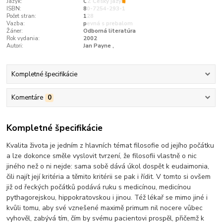
Jazyk:
CZ Český jazyk
ISBN:
80-7254-293-1
Počet stran:
128
Vazba:
pevná s prebalom
Žáner:
Odborná literatúra
Rok vydania:
2002
Autori:
Jan Payne ,
Kompletné špecifikácie
Komentáre
0
Kompletné špecifikácie
Kvalita života je jedním z hlavních témat filosofie od jejího počátku
a lze dokonce směle vyslovit tvrzení, že filosofii vlastně o nic
jiného než o ni nejde: sama sobě dává úkol dospět k eudaimonia,
čili najít její kritéria a těmito kritérii se pak i řídit. V tomto si ovšem
již od řeckých počátků podává ruku s medicínou, medicínou
pythagorejskou, hippokratovskou i jinou. Též lékař se mimo jiné i
kvůli tomu, aby své vznešené maximě primum nil nocere vůbec
vyhověl, zabývá tím, čím by svému pacientovi prospěl, přičemž k