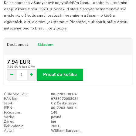
Kniha napsaná v Saroyanově nejtypičtějším žánru – osobním, literárním
eseji. V knize z roku 1970 už poněkud starší Saroyan zaznamenává své
myšlenky o životě, smrti, cestování vesmírem a časem, o kávě a
cigaretách, o cti a o tom, jak stárnout. Přestože je už starší, stále v textu
nalézáme onoho bravu...
celý popis
Dostupnosť
Skladom
7,94 EUR
7,56 EUR
bez DPH
Pridať do košíka
Číslo produktu:
80-7203-303-4
EAN kód:
9788072033034
Jazyk:
CZ Český jazyk
ISBN:
80-7203-303-4
Počet stran:
148
Vazba:
pevná
Žáner:
ine
Rok vydania:
2001
Autori:
William Saroyan ,