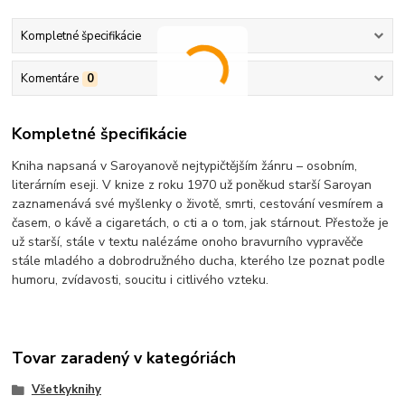
Kompletné špecifikácie
Komentáre
0
Kompletné špecifikácie
Kniha napsaná v Saroyanově nejtypičtějším žánru – osobním,
literárním eseji. V knize z roku 1970 už poněkud starší Saroyan
zaznamenává své myšlenky o životě, smrti, cestování vesmírem a
časem, o kávě a cigaretách, o cti a o tom, jak stárnout. Přestože je
už starší, stále v textu nalézáme onoho bravurního vypravěče
stále mladého a dobrodružného ducha, kterého lze poznat podle
humoru, zvídavosti, soucitu i citlivého vzteku.
Tovar zaradený v kategóriách
Všetkyknihy