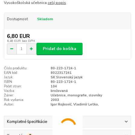
Vysokoškolská učebnica
celý popis
Dostupnosť
Skladom
6,80 EUR
6,48 EUR
bez DPH
Pridať do košíka
Číslo produktu:
80-223-1724-1
EAN kód:
8022317241
Jazyk:
SK Slovenský jazyk
ISBN:
80-223-1724-1
Počet stran:
104
Vazba:
brožovaná
Žáner:
Učebnice, monografie, slovníky
Rok vydania:
2003
Autori:
Igor Rojkovič, Vladimír Letko,
Kompletné špecifikácie