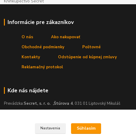
Kníhkupectvo Secret
Informácie pre zákazníkov
O nás
Ako nakupovať
Obchodné podmienky
Poštovné
Kontakty
Odstúpenie od kúpnej zmluvy
Reklamačný protokol
Kde nás nájdete
Prevádzka:
Secret, s. r. o.
,Štúrova 4
, 031 01 Liptovský Mikuláš
Súhlasím
Nastavenia