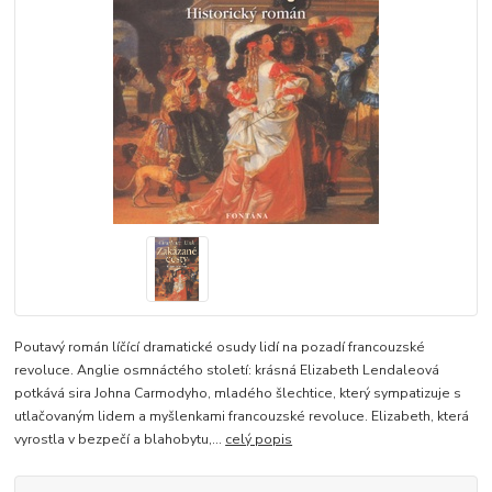
Poutavý román líčící dramatické osudy lidí na pozadí francouzské
revoluce. Anglie osmnáctého století: krásná Elizabeth Lendaleová
potkává sira Johna Carmodyho, mladého šlechtice, který sympatizuje s
utlačovaným lidem a myšlenkami francouzské revoluce. Elizabeth, která
vyrostla v bezpečí a blahobytu,...
celý popis