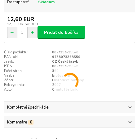
Dostupnosť
Skladom
12,60 EUR
12,00 EUR
bez DPH
Pridať do košíka
Číslo produktu:
80-7336-355-0
EAN kód:
9788073363550
Jazyk:
CZ Český jazyk
ISBN:
80-7336-355-0
Počet stran:
360
Vazba:
brožovaná
Žáner:
Historické romány
Rok vydania:
2007
Autori:
Charlotte Link,
Kompletné špecifikácie
Komentáre
0