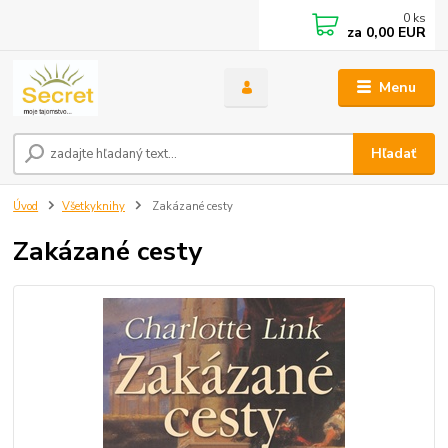
0
ks
za
0,00 EUR
Menu
Hľadať
Úvod
Všetkyknihy
Zakázané cesty
Zakázané cesty