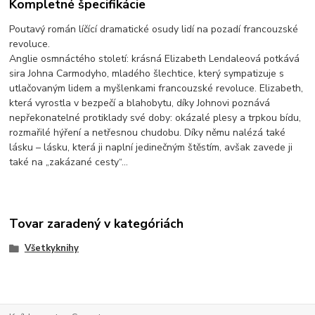
Kompletné špecifikácie
Poutavý román líčící dramatické osudy lidí na pozadí francouzské
revoluce.
Anglie osmnáctého století: krásná Elizabeth Lendaleová potkává
sira Johna Carmodyho, mladého šlechtice, který sympatizuje s
utlačovaným lidem a myšlenkami francouzské revoluce. Elizabeth,
která vyrostla v bezpečí a blahobytu, díky Johnovi poznává
nepřekonatelné protiklady své doby: okázalé plesy a trpkou bídu,
rozmařilé hýření a netřesnou chudobu. Díky němu nalézá také
lásku – lásku, která ji naplní jedinečným štěstím, avšak zavede ji
také na „zakázané cesty“…
Tovar zaradený v kategóriách
Všetkyknihy