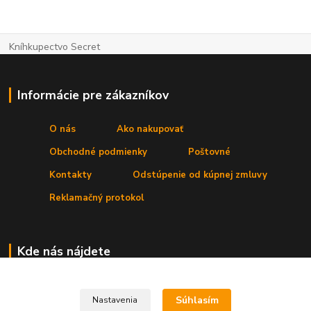
Kníhkupectvo Secret
Informácie pre zákazníkov
O nás
Ako nakupovať
Obchodné podmienky
Poštovné
Kontakty
Odstúpenie od kúpnej zmluvy
Reklamačný protokol
Kde nás nájdete
Prevádzka:
Secret, s. r. o.
,Štúrova 4
, 031 01 Liptovský Mikuláš
Súhlasím
Nastavenia