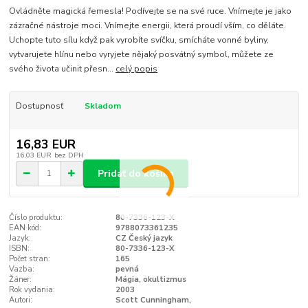
Ovládněte magická řemesla! Podívejte se na své ruce. Vnímejte je jako
zázračné nástroje moci. Vnímejte energii, která proudí vším, co děláte.
Uchopte tuto sílu když pak vyrobíte svíčku, smícháte vonné byliny,
vytvarujete hlínu nebo vyryjete nějaký posvátný symbol, můžete ze
svého života učinit přesn...
celý popis
Dostupnosť
Skladom
16,83 EUR
16,03 EUR
bez DPH
Pridať do košíka
Číslo produktu:
80-7336-123-X
EAN kód:
9788073361235
Jazyk:
CZ Český jazyk
ISBN:
80-7336-123-X
Počet stran:
165
Vazba:
pevná
Žáner:
Mágia, okultizmus
Rok vydania:
2003
Autori:
Scott Cunningham,