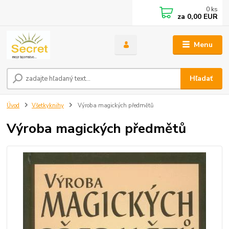
0
ks
za
0,00 EUR
Menu
Hľadať
Úvod
Všetkyknihy
Výroba magických předmětů
Výroba magických předmětů