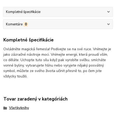
Kompletné špecifikácie
Komentáre
0
Kompletné špecifikácie
Ovládněte magická řemesla! Podívejte se na své ruce. Vnímejte je
jako zázračné nástroje moci. Vnímejte energii, která proudí vším,
co děláte. Uchopte tuto sílu když pak vyrobíte svíčku, smícháte
vonné byliny, vytvarujete hlínu nebo vyryjete nějaký posvátný
symbol, můžete ze svého života učinit přesně to, po čem jste
vždycky toužili.
Tovar zaradený v kategóriách
Všetkyknihy