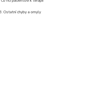
o říci pacientovi k terapii
.3. Ostatní chyby a omyly