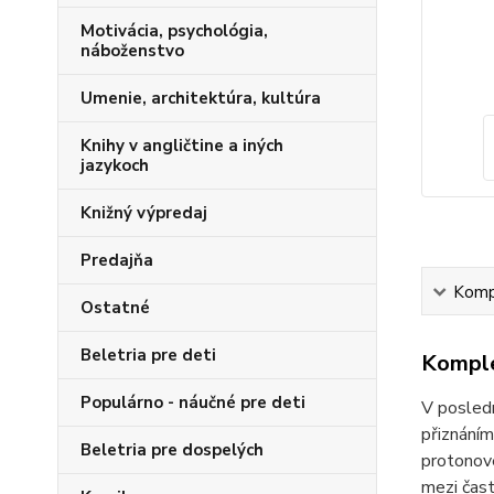
Motivácia, psychológia,
náboženstvo
Umenie, architektúra, kultúra
Knihy v angličtine a iných
jazykoch
Knižný výpredaj
Predajňa
Kompl
Ostatné
Beletria pre deti
Komple
Populárno - náučné pre deti
V posled
přiznáním
Beletria pre dospelých
protonové
mezi čast