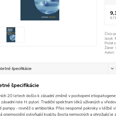
9,
8,7
Číslo p
Jazyk:
Počet s
Žáner:
Autori:
etné špecifikácie
tné špecifikácie
ních 20 letech došlo k zásadní změně v pochopení etiopatogene
 zásadní role H. pylori. Tradiční spektrum léků užívaných u vřed
 pumpy - rovněž o antibiotika. Přes nesporné pokroky v léčbě v
á onemocnění ovlivňující kvalitu života nemocných a ohrožující je