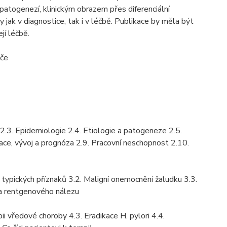
a patogenezí, klinickým obrazem přes diferenciální
jak v diagnostice, tak i v léčbě. Publikace by měla být
jí léčbě.
éče
y 2.3. Epidemiologie 2.4. Etiologie a patogeneze 2.5.
kace, vývoj a prognóza 2.9. Pracovní neschopnost 2.10.
ka typických příznaků 3.2. Maligní onemocnění žaludku 3.3.
ika rentgenového nálezu
ii vředové choroby 4.3. Eradikace H. pylori 4.4.