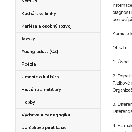
Komiks
informace
diagnosti
Kuchárske knihy
pomocí př
Kariéra a osobný rozvoj
Komu je k
Jazyky
Obsah:
Young adult (CZ)
1. Úvod
Poézia
2. Repeti
Umenie a kultúra
Rizikové 
História a military
Organizač
Hobby
3. Difere
Diferenci
Výchova a pedagogika
4. Farmak
Darčekové publikácie