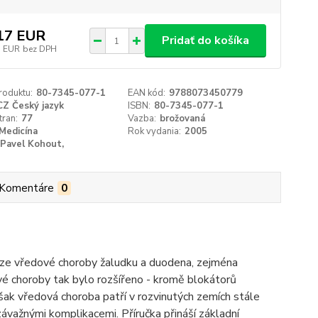
17 EUR
Pridať do košíka
3 EUR
bez DPH
roduktu:
80-7345-077-1
EAN kód:
9788073450779
CZ Český jazyk
ISBN:
80-7345-077-1
tran:
77
Vazba:
brožovaná
Medicína
Rok vydania:
2005
Pavel Kohout,
Komentáre
0
ze vředové choroby žaludku a duodena, zejména
ové choroby tak bylo rozšířeno - kromě blokátorů
šak vředová choroba patří v rozvinutých zemích stále
 závažnými komplikacemi. Příručka přináší základní