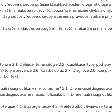
 o vředové chorobě počínaje klasifikací, epidemiologií, etiologií 
ku až k farmakoterapii; rovněž upozorňuje na možné chyby a omyly 
i diagnostice vředové choroby a zejména průvodcem lékaře při je
niha určena: Gastrenterologům, internistům, lékařům primární p
torium 2.1. Definice, terminologie 2.2. Klasifikace, typy, podtyp
faktory a prevence 2.6. Klinický obraz 2.7. Diagnóza 2.8. Kompli
ní kontext
nciální diagnostika. Víme, co léčíme? 3.1. Diferenciální diagnosti
ální diagnostika minimálních příznaků 3.4. Diferenciální diagnost
oterapie 4.1. Strategie léčby 4.2. Přehled léků užívaných v terap