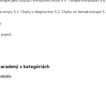
rapie jako součást komplexní léčby 4.5. Terapie komplikací 4.6. C
a omyly 5.1. Chyby v diagnostice 5.2. Chyby ve farmakoterapii 5
y
k pojmů
zaradený v kategóriách
yknihy