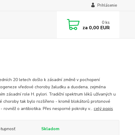
Prihlásenie
0
ks
za
0,00 EUR
edních 20 letech došlo k zásadní změně v pochopení
togeneze vředové choroby žaludku a duodena, zejména
ním zásadní role H. pylori. Tradiční spektrum léků užívaných u
é choroby tak bylo rozšířeno - kromě blokátorů protonové
- rovněž o antibiotika. Přes nesporné pokroky v...
celý popis
tupnosť
Skladom