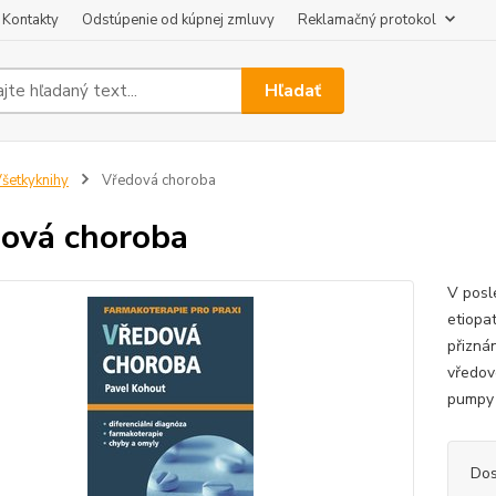
Kontakty
Odstúpenie od kúpnej zmluvy
Reklamačný protokol
Hľadať
šetkyknihy
Vředová choroba
ová choroba
V posl
etiopa
přizná
vředov
pumpy 
Dos