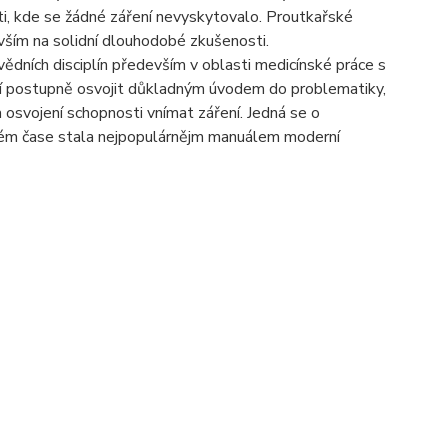
sti, kde se žádné záření nevyskytovalo. Proutkařské
vším na solidní dlouhodobé zkušenosti.
ědních disciplín především v oblasti medicínské práce s
ní postupně osvojit důkladným úvodem do problematiky,
 osvojení schopnosti vnímat záření. Jedná se o
átkém čase stala nejpopulárnějm manuálem moderní