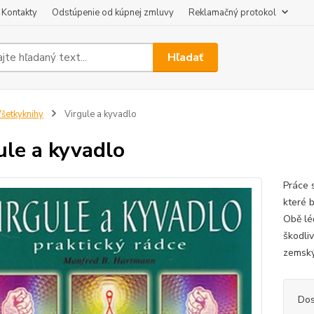
Kontakty
Odstúpenie od kúpnej zmluvy
Reklamačný protokol
Hľadať
šetkyknihy
Virgule a kyvadlo
ule a kyvadlo
Práce 
které 
Obě lé
škodli
zemský
Dos