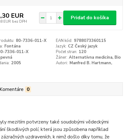
,30 EUR
Pridať do košíka
48 EUR
bez DPH
roduktu:
80-7336-011-X
EAN kód:
9788073360115
a:
Fontána
Jazyk:
CZ Český jazyk
80-7336-011-X
Počet stran:
120
pevná
Žáner:
Alternatívna medicína, Bio
ania:
2005
Autori:
Manfred B. Hartmann,
Komentáre
0
é byly mezitím potvrzeny také soudobými vědeckými
í škodlivých polí, která jsou způsobena například
ázračných uzdraveních, k nimž došlo díky tomu, že