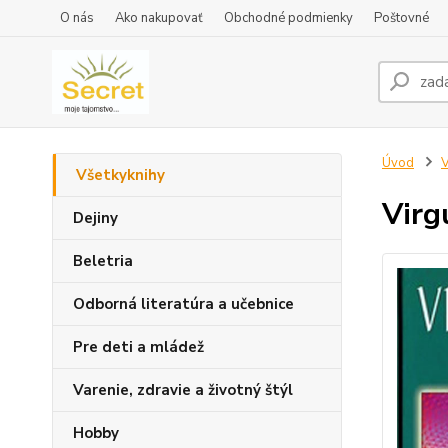
O nás
Ako nakupovať
Obchodné podmienky
Poštovné
Úvod
V
Všetkyknihy
Virg
Dejiny
Beletria
Odborná literatúra a učebnice
Pre deti a mládež
Varenie, zdravie a životný štýl
Hobby