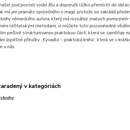
našel pod postelí vodní žílu a doporučil lůžko přemístit do obla
k má jen pramálo společného s magií, protože se zakládá přede
knihy německého autora, který má rozsáhle znalosti pomezních v
ivními léčitelskými metodami, si můžete toto pozoruhodné vědě
ím pečlivě strukturovanou praktickou částí, která se zaměřuje na
ní úspěšné příručky „Kyvadlo – praktická kniha“, která se v kr
e u nás.
zaradený v kategóriách
yknihy