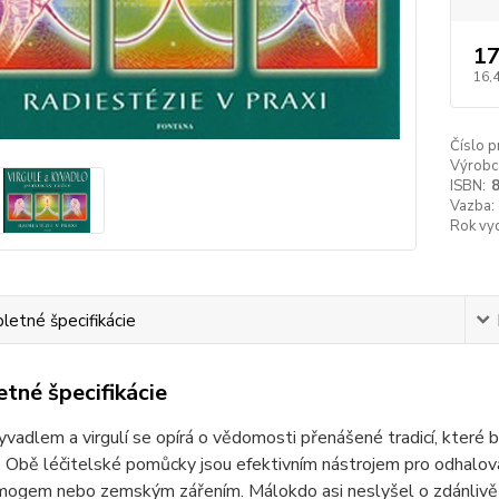
17
16,
Číslo p
Výrobc
ISBN:
Vazba:
Rok vyd
etné špecifikácie
tné špecifikácie
yvadlem a virgulí se opírá o vědomosti přenášené tradicí, kter
 Obě léčitelské pomůcky jsou efektivním nástrojem pro odhalován
mogem nebo zemským zářením. Málokdo asi neslyšel o zdánlivě z