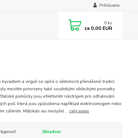
Prihlásenie
0
ks
za
0,00 EUR
s kyvadlem a virgulí se opírá o vědomosti přenášené tradicí,
byly mezitím potvrzeny také soudobými vědeckými poznatky.
čitelské pomůcky jsou efektivním nástrojem pro odhalování
vých polí, která jsou způsobena například elektrosmogem nebo
m zářením. Málokdo asi neslyšel ...
celý popis
tupnosť
Skladom