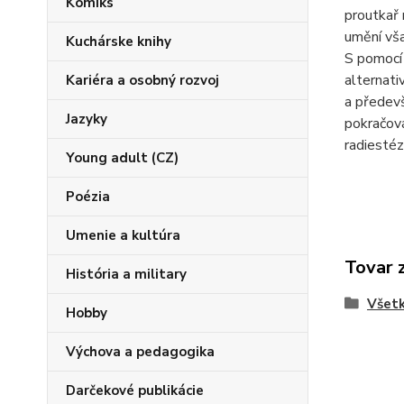
Komiks
proutkař 
umění vša
Kuchárske knihy
S pomocí 
alternat
Kariéra a osobný rozvoj
a předevš
Jazyky
pokračová
radiestéz
Young adult (CZ)
Poézia
Umenie a kultúra
Tovar 
História a military
Všetk
Hobby
Výchova a pedagogika
Darčekové publikácie