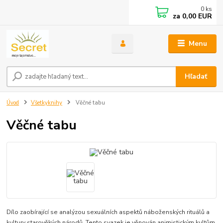
0
ks
za
0,00 EUR
Menu
Hľadať
Úvod
Všetkyknihy
Věčné tabu
Věčné tabu
Dílo zaobírající se analýzou sexuálních aspektů náboženských rituálů a
kultury starověkých národů. Tento svazek je věnován animistickým kultům