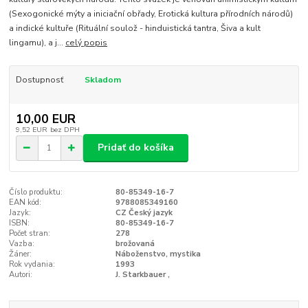
(Sexogonické mýty a iniciační obřady, Erotická kultura přírodních národů)
a indické kultuře (Rituální soulož - hinduistická tantra, Šiva a kult
lingamu), a j...
celý popis
Dostupnosť
Skladom
10,00 EUR
9,52 EUR
bez DPH
Pridať do košíka
Číslo produktu:
80-85349-16-7
EAN kód:
9788085349160
Jazyk:
CZ Český jazyk
ISBN:
80-85349-16-7
Počet stran:
278
Vazba:
brožovaná
Žáner:
Náboženstvo, mystika
Rok vydania:
1993
Autori:
J. Starkbauer ,