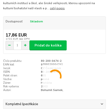
kulturních institucí a škol, ale široké veřejnosti, kterou upozorní na
kulturní bohatství naší vlasti a p...
celý popis
Dostupnosť
Skladom
17,86 EUR
17,01 EUR
bez DPH
Pridať do košíka
Číslo produktu:
80-200-0474-2
EAN kód:
9788020004741
Jazyk:
CZ Český jazyk
ISBN:
80-200-0474-2
Počet stran:
655
Vazba:
pevná
Žáner:
História
Rok vydania:
2003
Autori:
Bohumil Samek,
Kompletné špecifikácie