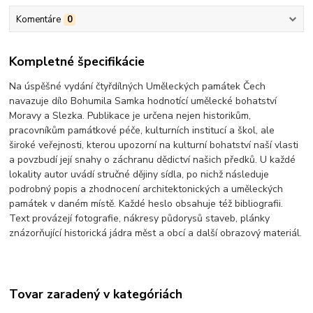
Komentáre
0
Kompletné špecifikácie
Na úspěšné vydání čtyřdílných Uměleckých památek Čech
navazuje dílo Bohumila Samka hodnotící umělecké bohatství
Moravy a Slezka. Publikace je určena nejen historikům,
pracovníkům památkové péče, kulturních institucí a škol, ale
široké veřejnosti, kterou upozorní na kulturní bohatství naší vlasti
a povzbudí její snahy o záchranu dědictví našich předků. U každé
lokality autor uvádí stručné dějiny sídla, po nichž následuje
podrobný popis a zhodnocení architektonických a uměleckých
památek v daném místě. Každé heslo obsahuje též bibliografii.
Text provázejí fotografie, nákresy půdorysů staveb, plánky
znázorňující historická jádra měst a obcí a další obrazový materiál.
Tovar zaradený v kategóriách