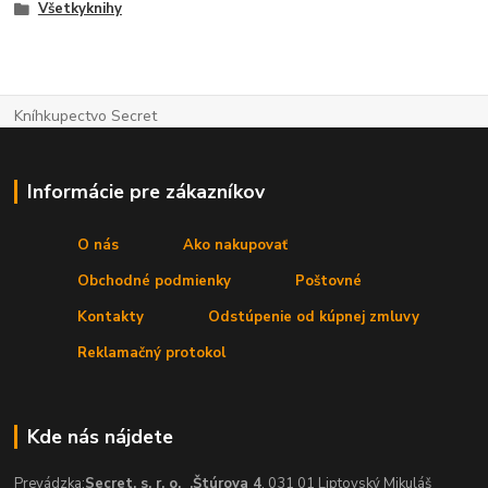
Všetkyknihy
Kníhkupectvo Secret
Informácie pre zákazníkov
O nás
Ako nakupovať
Obchodné podmienky
Poštovné
Kontakty
Odstúpenie od kúpnej zmluvy
Reklamačný protokol
Kde nás nájdete
Prevádzka:
Secret, s. r. o.
,Štúrova 4
, 031 01 Liptovský Mikuláš