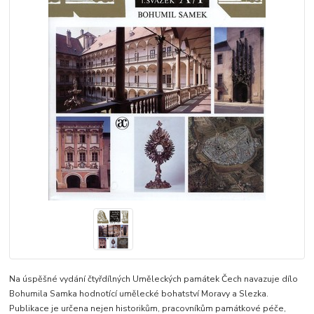
Na úspěšné vydání čtyřdílných Uměleckých památek Čech navazuje dílo
Bohumila Samka hodnotící umělecké bohatství Moravy a Slezka.
Publikace je určena nejen historikům, pracovníkům památkové péče,