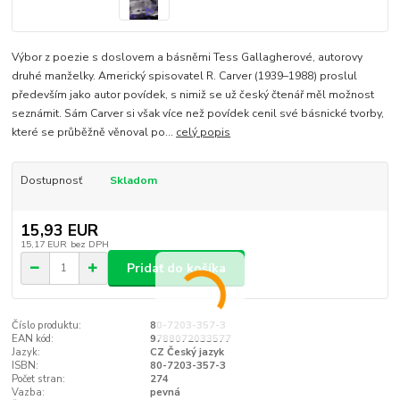
Výbor z poezie s doslovem a básněmi Tess Gallagherové, autorovy
druhé manželky. Americký spisovatel R. Carver (1939–1988) proslul
především jako autor povídek, s nimiž se už český čtenář měl možnost
seznámit. Sám Carver si však více než povídek cenil své básnické tvorby,
které se průběžně věnoval po...
celý popis
Dostupnosť
Skladom
15,93 EUR
15,17 EUR
bez DPH
Pridať do košíka
Číslo produktu:
80-7203-357-3
EAN kód:
9788072033577
Jazyk:
CZ Český jazyk
ISBN:
80-7203-357-3
Počet stran:
274
Vazba:
pevná