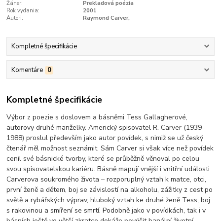
Žáner:
Prekladová poézia
Rok vydania:
2001
Autori:
Raymond Carver,
Kompletné špecifikácie
Komentáre
0
Kompletné špecifikácie
Výbor z poezie s doslovem a básněmi Tess Gallagherové,
autorovy druhé manželky. Americký spisovatel R. Carver (1939–
1988) proslul především jako autor povídek, s nimiž se už český
čtenář měl možnost seznámit. Sám Carver si však více než povídek
cenil své básnické tvorby, které se průběžně věnoval po celou
svou spisovatelskou kariéru. Básně mapují vnější i vnitřní události
Carverova soukromého života – rozporuplný vztah k matce, otci,
první ženě a dětem, boj se závislostí na alkoholu, zážitky z cest po
světě a rybářských výprav, hluboký vztah ke druhé ženě Tess, boj
s rakovinou a smíření se smrtí. Podobně jako v povídkách, tak i v
básních ještě ve větší zkratce dokáže povýšit banální životní