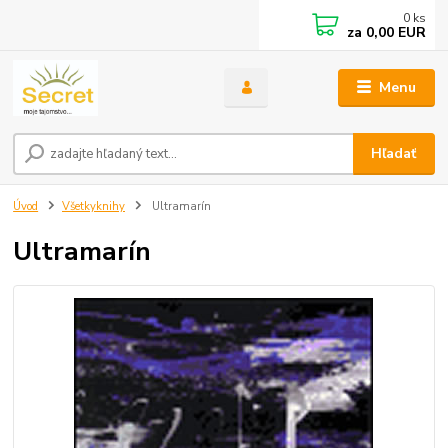
0
ks
za
0,00 EUR
Menu
Hľadať
Úvod
Všetkyknihy
Ultramarín
Ultramarín