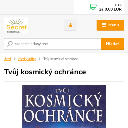
0
ks
za
0,00 EUR
Menu
Hľadať
Úvod
Všetkyknihy
Tvůj kosmický ochránce
Tvůj kosmický ochránce