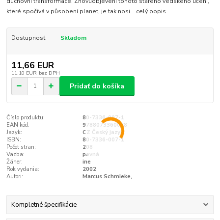
duchovní transformace. Znovuobjevení tohoto starého védského učení,
které spočívá v působení planet, je tak nosi...
celý popis
Dostupnosť
Skladom
11,66 EUR
11,10 EUR
bez DPH
Pridať do košíka
Číslo produktu:
80-7336-007-1
EAN kód:
9788073360078
Jazyk:
CZ Český jazyk
ISBN:
80-7336-007-1
Počet stran:
208
Vazba:
pevná
Žáner:
ine
Rok vydania:
2002
Autori:
Marcus Schmieke,
Kompletné špecifikácie