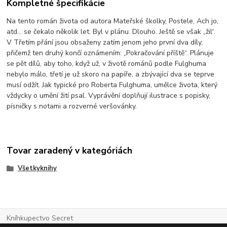
Kompletné špecifikácie
Na tento román života od autora Mateřské školky, Postele, Ach jo,
atd… se čekalo několik let. Byl v plánu. Dlouho. Ještě se však „žil“.
V Třetím přání jsou obsaženy zatím jenom jeho první dva díly,
přičemž ten druhý končí oznámením: „Pokračování příště“. Plánuje
se pět dílů, aby toho, když už, v životě románů podle Fulghuma
nebylo málo, třetí je už skoro na papíře, a zbývající dva se teprve
musí odžít. Jak typické pro Roberta Fulghuma, umělce života, který
vždycky o umění žití psal. Vyprávění doplňují ilustrace s popisky,
písničky s notami a rozverné veršovánky.
Tovar zaradený v kategóriách
Všetkyknihy
Kníhkupectvo Secret