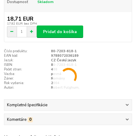
Dostupnosť
Skladom
18,71 EUR
17,82 EUR
bez DPH
Pridať do košíka
Číslo produktu:
80-7203-618-1
EAN kód:
9788072036189
Jazyk:
CZ Český jazyk
ISBN:
80-7203-618-1
Počet stran:
488
Vazba:
pevná
Žáner:
Romány
Rok vydania:
2004
Autori:
Robert Fulghum,
Kompletné špecifikácie
Komentáre
0