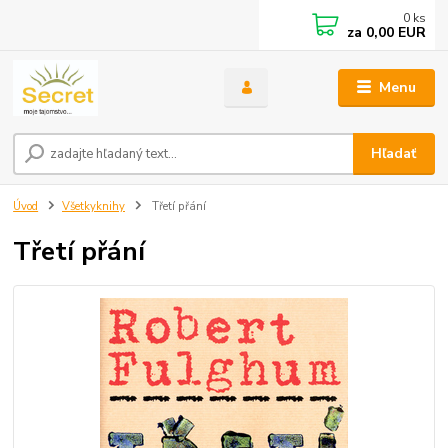
0
ks
za
0,00 EUR
Menu
Hľadať
Úvod
Všetkyknihy
Třetí přání
Třetí přání