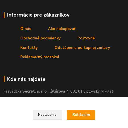
Informácie pre zákazníkov
O nás
Ako nakupovať
Obchodné podmienky
Poštovné
Kontakty
Odstúpenie od kúpnej zmluvy
Reklamačný protokol
Kde nás nájdete
Prevádzka:
Secret, s. r. o.
,Štúrova 4
, 031 01 Liptovský Mikuláš
Súhlasím
Nastavenia