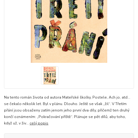
Na tento román života od autora Mateřské školky, Postele, Ach jo, atd…
se čekalo několik let. Byl v plánu. Dlouho. Ještě se však „žil“. V Třetím
přání jsou obsaženy zatím jenom jeho první dva díly, přičemž ten druhý
končí oznámením: „Pokračování příště“. Plánuje se pět dílů, aby toho,
když už, v živ...
celý popis