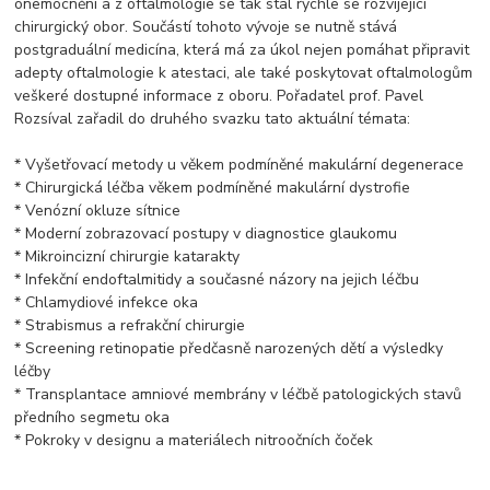
onemocnění a z oftalmologie se tak stal rychle se rozvíjející
chirurgický obor. Součástí tohoto vývoje se nutně stává
postgraduální medicína, která má za úkol nejen pomáhat připravit
adepty oftalmologie k atestaci, ale také poskytovat oftalmologům
veškeré dostupné informace z oboru. Pořadatel prof. Pavel
Rozsíval zařadil do druhého svazku tato aktuální témata:
* Vyšetřovací metody u věkem podmíněné makulární degenerace
* Chirurgická léčba věkem podmíněné makulární dystrofie
* Venózní okluze sítnice
* Moderní zobrazovací postupy v diagnostice glaukomu
* Mikroincizní chirurgie katarakty
* Infekční endoftalmitidy a současné názory na jejich léčbu
* Chlamydiové infekce oka
* Strabismus a refrakční chirurgie
* Screening retinopatie předčasně narozených dětí a výsledky
léčby
* Transplantace amniové membrány v léčbě patologických stavů
předního segmetu oka
* Pokroky v designu a materiálech nitroočních čoček