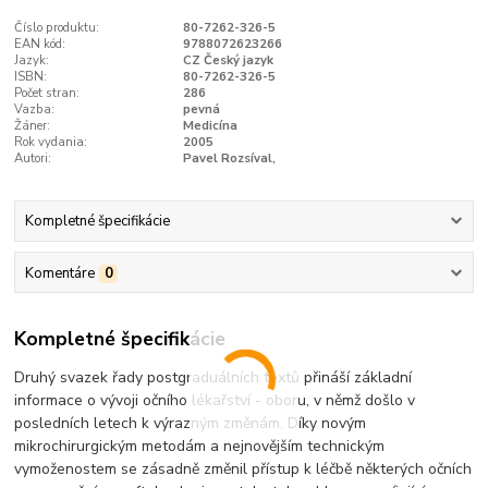
Číslo produktu:
80-7262-326-5
EAN kód:
9788072623266
Jazyk:
CZ Český jazyk
ISBN:
80-7262-326-5
Počet stran:
286
Vazba:
pevná
Žáner:
Medicína
Rok vydania:
2005
Autori:
Pavel Rozsíval,
Kompletné špecifikácie
Komentáre
0
Kompletné špecifikácie
Druhý svazek řady postgraduálních textů přináší základní
informace o vývoji očního lékařství - oboru, v němž došlo v
posledních letech k výrazným změnám. Díky novým
mikrochirurgickým metodám a nejnovějším technickým
vymoženostem se zásadně změnil přístup k léčbě některých očních