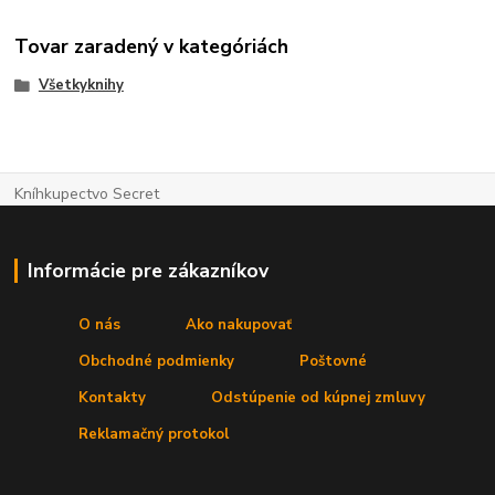
Tovar zaradený v kategóriách
Všetkyknihy
Kníhkupectvo Secret
Informácie pre zákazníkov
O nás
Ako nakupovať
Obchodné podmienky
Poštovné
Kontakty
Odstúpenie od kúpnej zmluvy
Reklamačný protokol