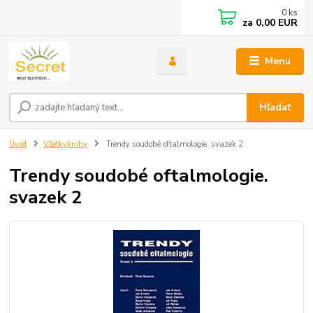
0
ks
za
0,00 EUR
Menu
Hľadať
Úvod
Všetkyknihy
Trendy soudobé oftalmologie. svazek 2
Trendy soudobé oftalmologie.
svazek 2