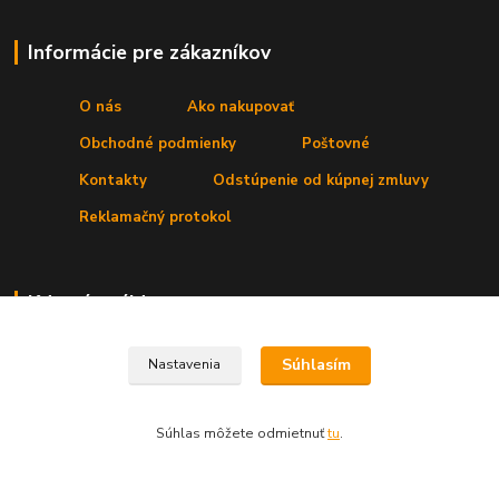
Informácie pre zákazníkov
O nás
Ako nakupovať
Obchodné podmienky
Poštovné
Kontakty
Odstúpenie od kúpnej zmluvy
Reklamačný protokol
Kde nás nájdete
Prevádzka:
Secret, s. r. o.
,Štúrova 4
, 031 01 Liptovský Mikuláš
Súhlasím
Nastavenia
Súhlas môžete odmietnuť
tu
.