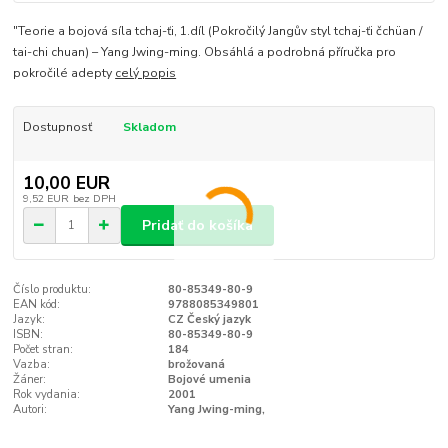
"Teorie a bojová síla tchaj-ťi, 1.díl (Pokročilý Jangův styl tchaj-ťi čchüan /
tai-chi chuan) – Yang Jwing-ming. Obsáhlá a podrobná příručka pro
pokročilé adepty
celý popis
Dostupnosť
Skladom
10,00 EUR
9,52 EUR
bez DPH
Pridať do košíka
Číslo produktu:
80-85349-80-9
EAN kód:
9788085349801
Jazyk:
CZ Český jazyk
ISBN:
80-85349-80-9
Počet stran:
184
Vazba:
brožovaná
Žáner:
Bojové umenia
Rok vydania:
2001
Autori:
Yang Jwing-ming,