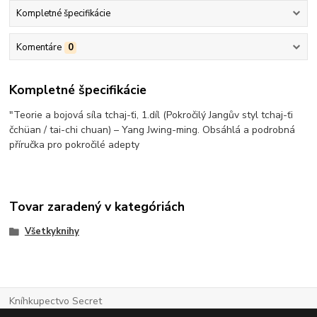
Kompletné špecifikácie
Komentáre
0
Kompletné špecifikácie
"Teorie a bojová síla tchaj-ťi, 1.díl (Pokročilý Jangův styl tchaj-ťi
čchüan / tai-chi chuan) – Yang Jwing-ming. Obsáhlá a podrobná
příručka pro pokročilé adepty
Tovar zaradený v kategóriách
Všetkyknihy
Kníhkupectvo Secret