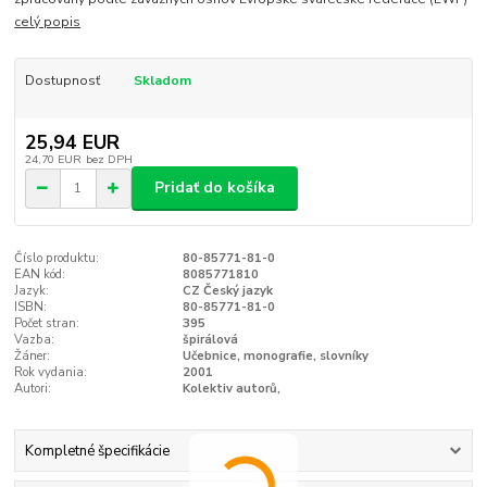
celý popis
Dostupnosť
Skladom
25,94 EUR
24,70 EUR
bez DPH
Pridať do košíka
Číslo produktu:
80-85771-81-0
EAN kód:
8085771810
Jazyk:
CZ Český jazyk
ISBN:
80-85771-81-0
Počet stran:
395
Vazba:
špirálová
Žáner:
Učebnice, monografie, slovníky
Rok vydania:
2001
Autori:
Kolektiv autorů,
Kompletné špecifikácie