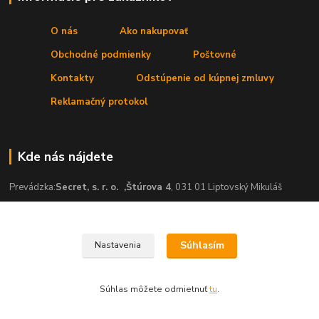
O nás
Ako nakupovať
Obchodné podmienky
Poštovné
Kontakty
Odstúpenie od kúpnej zmluvy
Reklamačný protokol
Kde nás nájdete
Prevádzka:
Secret, s. r. o.
,Štúrova 4
, 031 01 Liptovský Mikuláš
Súhlasím
Nastavenia
ˇ
Súhlas môžete odmietnuť
tu
.
Vytvorené na
Eshop-rychlo.sk