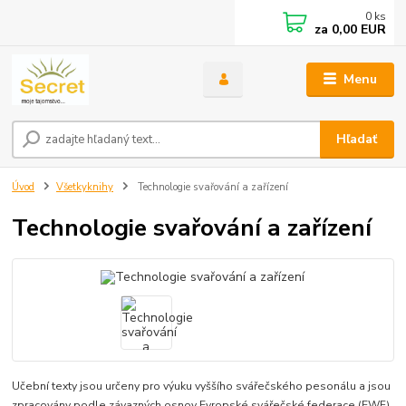
0
ks
za
0,00 EUR
Menu
Hľadať
Úvod
Všetkyknihy
Technologie svařování a zařízení
Technologie svařování a zařízení
Učební texty jsou určeny pro výuku vyššího svářečského pesonálu a jsou
zpracovány podle závazných osnov Evropské svářečské federace (EWF)