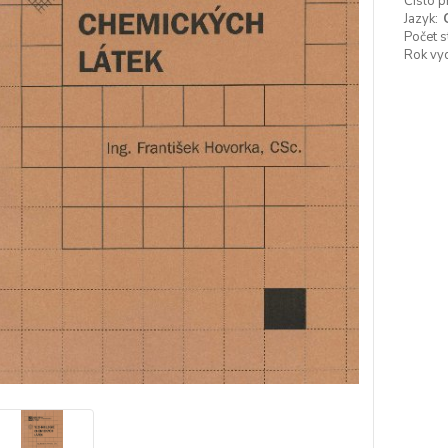
Číslo p
Jazyk:
Počet s
Rok vyd