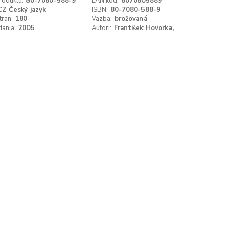
roduktu:
80-7080-588-9
EAN kód:
8070805889
CZ Český jazyk
ISBN:
80-7080-588-9
tran:
180
Vazba:
brožovaná
ania:
2005
Autori:
František Hovorka,