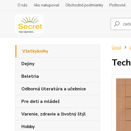
O nás
Ako nakupovať
Obchodné podmienky
Poštovné
Úvod
V
Všetkyknihy
Tech
Dejiny
Beletria
Odborná literatúra a učebnice
Pre deti a mládež
Varenie, zdravie a životný štýl
Hobby