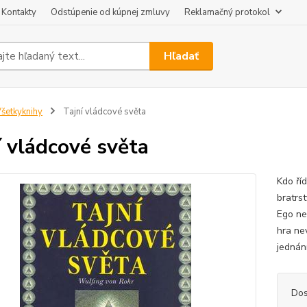
Kontakty
Odstúpenie od kúpnej zmluvy
Reklamačný protokol
Hľadať
šetkyknihy
Tajní vládcové světa
í vládcové světa
Kdo říd
bratrs
Ego ne
hra ne
jednání
Dos