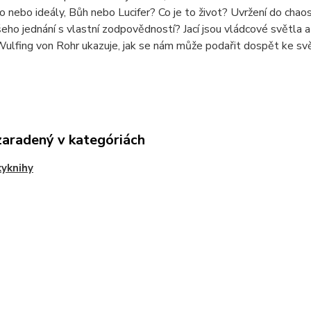
o nebo ideály, Bůh nebo Lucifer? Co je to život? Uvržení do chaos
eho jednání s vlastní zodpovědností? Jací jsou vládcové světla a tmy
Wulfing von Rohr ukazuje, jak se nám může podařit dospět ke sv
zaradený v kategóriách
yknihy