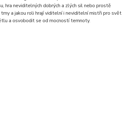
u, hra neviditelných dobrých a zlých sil nebo prostě
 a jakou roli hrají viditelní i neviditelní mistři pro svět
ětlu a osvobodit se od mocností temnoty.