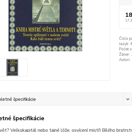
18
17,
Číslo p
Jazyk:
Počet s
Žáner:
Autori:
etné špecifikácie
tné špecifikácie
svět? Velkokapitál nebo tajné lóže, osvícení mistři Bílého brat