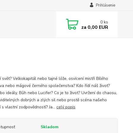
Prihlásenie
0
ks
za
0,00 EUR
í svět? Velkokapitál nebo tajné lóže, osvícení mistři Bílého
tva nebo mágové černého společenstva? Kdo řídí náš život?
bo ideály, Bůh nebo Lucifer? Co je to život? Uvržení do chaosu,
viditelných dobrých a zlých sil nebo prostě scéna našeho
 s vlastní zodpovědností? Ja...
celý popis
tupnosť
Skladom