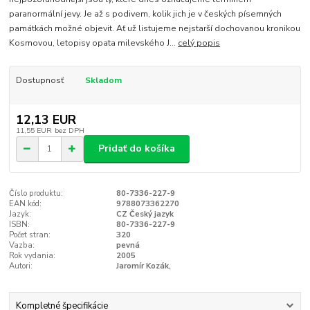
paranormální jevy. Je až s podivem, kolik jich je v českých písemných
památkách možné objevit. Ať už listujeme nejstarší dochovanou kronikou
Kosmovou, letopisy opata milevského J...
celý popis
Dostupnosť
Skladom
12,13 EUR
11,55 EUR
bez DPH
Pridať do košíka
Číslo produktu:
80-7336-227-9
EAN kód:
9788073362270
Jazyk:
CZ Český jazyk
ISBN:
80-7336-227-9
Počet stran:
320
Vazba:
pevná
Rok vydania:
2005
Autori:
Jaromír Kozák,
Kompletné špecifikácie