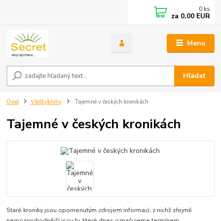
0
ks
za
0,00 EUR
Menu
Hľadať
Úvod
Všetkyknihy
Tajemné v českých kronikách
Tajemné v českých kronikách
Staré kroniky jsou opomenutým zdrojem informací, z nichž zřejmě
nejpozoruhodnější jsou ty, které dnes označujeme termínem