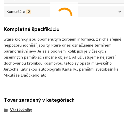
Komentáre
0
Kompletné špecifikácie
Staré kroniky jsou opomenutým zdrojem informací, z nichž zřejmě
nejpozoruhodnější jsou ty, které dnes označujeme termínem
paranormální jevy. Je až s podivem, kolik jich je v českých
písemných památkách možné objevit. Ať už listujeme nejstarší
dochovanou kronikou Kosmovou, letopisy opata milevského
Jarlocha, latinskou autobiografií Karla IV., paměťmi světoběžníka
Mikuláše Dačického atd.
Tovar zaradený v kategóriách
Všetkyknihy