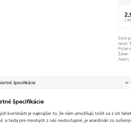
2,
2,8
Číslo p
Jazyk:
Počet s
Žáner:
Autori:
etné špecifikácie
tné špecifikácie
ch kvetinách je najkrajšie to, že nám umožňujú tešiť sa z ich fari
ahé, a teda pre mnohých z nás nedostupné, je aranžmán zo sušený