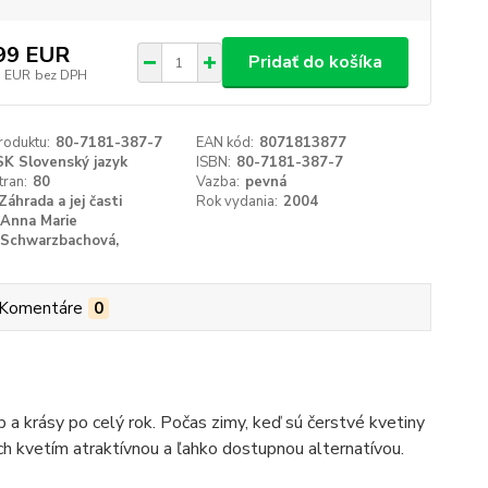
99 EUR
Pridať do košíka
5 EUR
bez DPH
roduktu:
80-7181-387-7
EAN kód:
8071813877
SK Slovenský jazyk
ISBN:
80-7181-387-7
tran:
80
Vazba:
pevná
Záhrada a jej časti
Rok vydania:
2004
Anna Marie
Schwarzbachová,
Komentáre
0
eb a krásy po celý rok. Počas zimy, keď sú čerstvé kvetiny
ch kvetím atraktívnou a ľahko dostupnou alternatívou.