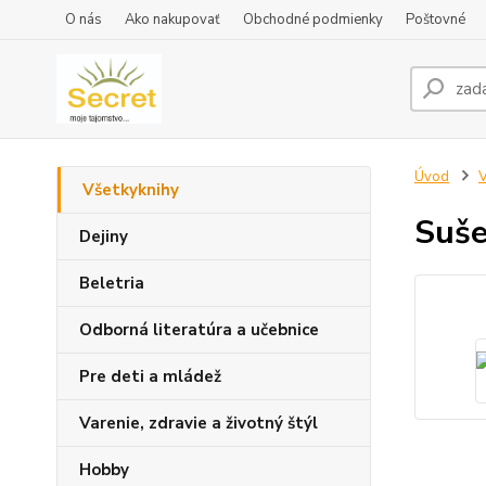
O nás
Ako nakupovať
Obchodné podmienky
Poštovné
Úvod
V
Všetkyknihy
Suše
Dejiny
Beletria
Odborná literatúra a učebnice
Pre deti a mládež
Varenie, zdravie a životný štýl
Hobby