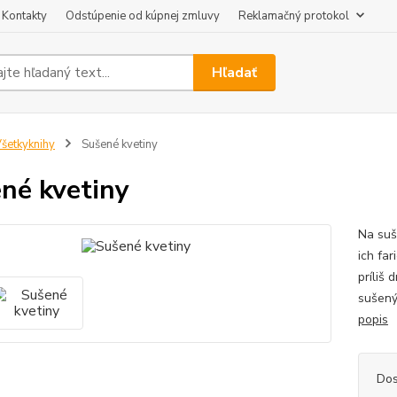
Kontakty
Odstúpenie od kúpnej zmluvy
Reklamačný protokol
Hľadať
šetkyknihy
Sušené kvetiny
né kvetiny
Na suš
ich far
príliš
sušený
popis
Dos