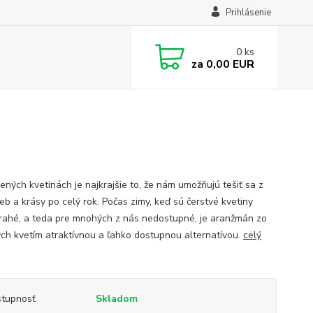
Prihlásenie
0
ks
za
0,00 EUR
ených kvetinách je najkrajšie to, že nám umožňujú tešiť sa z
ieb a krásy po celý rok. Počas zimy, keď sú čerstvé kvetiny
 drahé, a teda pre mnohých z nás nedostupné, je aranžmán zo
ch kvetím atraktívnou a ľahko dostupnou alternatívou.
celý
tupnosť
Skladom