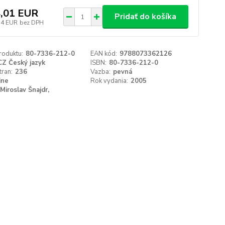
,01 EUR
Pridať do košíka
34 EUR
bez DPH
roduktu:
80-7336-212-0
EAN kód:
9788073362126
CZ Český jazyk
ISBN:
80-7336-212-0
tran:
236
Vazba:
pevná
ine
Rok vydania:
2005
Miroslav Šnajdr,