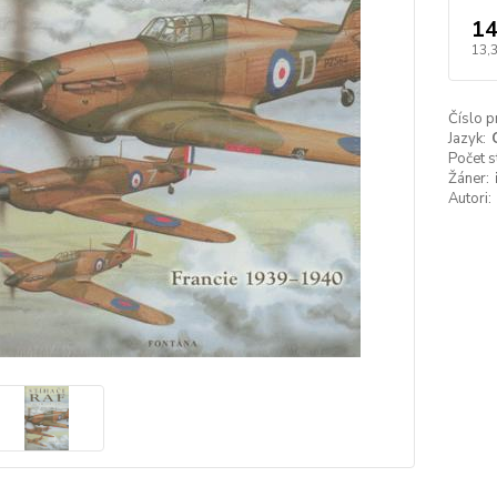
14
13,
Číslo p
Jazyk:
Počet s
Žáner:
Autori: