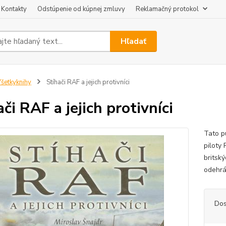
Kontakty
Odstúpenie od kúpnej zmluvy
Reklamačný protokol
Hľadať
šetkyknihy
Stíhači RAF a jejich protivníci
či RAF a jejich protivníci
Tato p
piloty 
britsk
odehrá
Dos