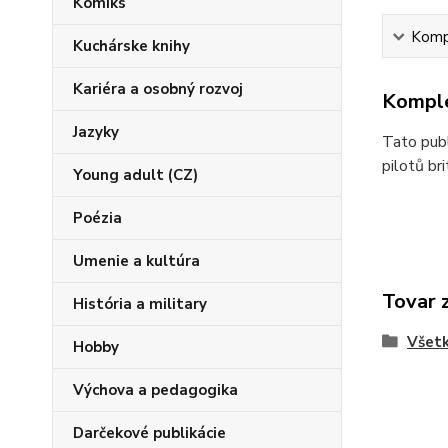
Komiks
Kompl
Kuchárske knihy
Kariéra a osobný rozvoj
Komple
Jazyky
Tato publ
pilotů br
Young adult (CZ)
Poézia
Umenie a kultúra
Tovar 
História a military
Všetk
Hobby
Výchova a pedagogika
Darčekové publikácie