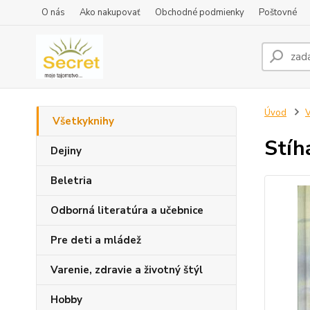
O nás
Ako nakupovať
Obchodné podmienky
Poštovné
Úvod
V
Všetkyknihy
Stíha
Dejiny
Beletria
Odborná literatúra a učebnice
Pre deti a mládež
Varenie, zdravie a životný štýl
Hobby