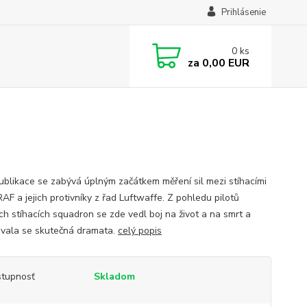
Prihlásenie
0
ks
za
0,00 EUR
ublikace se zabývá úplným začátkem měření sil mezi stíhacími
RAF a jejich protivníky z řad Luftwaffe. Z pohledu pilotů
ých stíhacích squadron se zde vedl boj na život a na smrt a
vala se skutečná dramata.
celý popis
tupnosť
Skladom