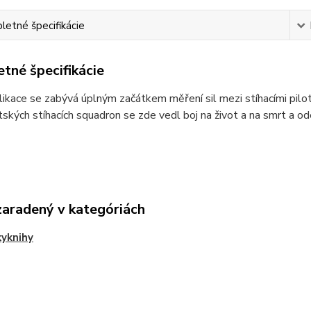
etné špecifikácie
tné špecifikácie
ikace se zabývá úplným začátkem měření sil mezi stíhacími piloty
itských stíhacích squadron se zde vedl boj na život a na smrt a 
zaradený v kategóriách
yknihy