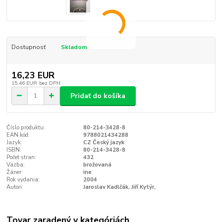
Dostupnosť
Skladom
16,23 EUR
15,46 EUR
bez DPH
Pridať do košíka
Číslo produktu:
80-214-3428-8
EAN kód:
9788021434288
Jazyk:
CZ Český jazyk
ISBN:
80-214-3428-8
Počet stran:
432
Vazba:
brožovaná
Žáner:
ine
Rok vydania:
2004
Autori:
Jaroslav Kadlčák, Jiří Kytýr,
Tovar zaradený v kategóriách