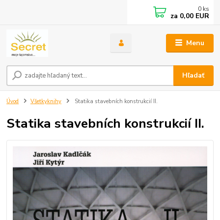
0
ks
za
0,00 EUR
Menu
Hľadať
Úvod
Všetkyknihy
Statika stavebních konstrukcií II.
Statika stavebních konstrukcií II.