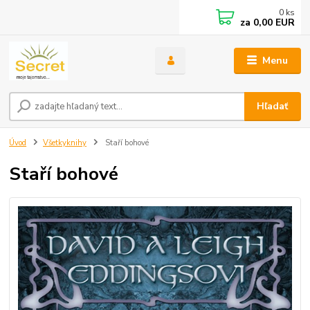
0
ks
za
0,00 EUR
Menu
Hľadať
Úvod
Všetkyknihy
Staří bohové
Staří bohové