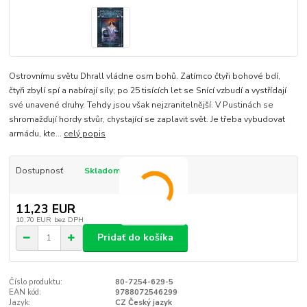
Ostrovnímu světu Dhrall vládne osm bohů. Zatímco čtyři bohové bdí,
čtyři zbylí spí a nabírají síly; po 25 tisících let se Snící vzbudí a vystřídají
své unavené druhy. Tehdy jsou však nejzranitelnější. V Pustinách se
shromažďují hordy stvůr, chystající se zaplavit svět. Je třeba vybudovat
armádu, kte...
celý popis
Dostupnosť
Skladom
11,23 EUR
10,70 EUR
bez DPH
Pridať do košíka
Číslo produktu:
80-7254-629-5
EAN kód:
9788072546299
Jazyk:
CZ Český jazyk