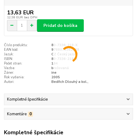
13,63 EUR
12,98 EUR
bez DPH
Pridať do košíka
Číslo produktu:
80-7336-218-X
EAN kód:
9788073362188
Jazyk:
CZ Český jazyk
ISBN:
80-7336-218-X
Počet stran:
184
Vazba:
brožovaná
Žáner:
ine
Rok vydania:
2005
Autori:
Bedřich Dlouhý a kol.,
Kompletné špecifikácie
Komentáre
0
Kompletné špecifikácie