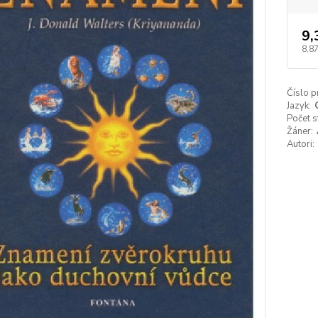
9,
8,8
Číslo p
Jazyk:
Počet s
Žáner:
Autori: