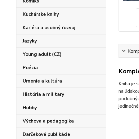
Komiks
Kuchárske knihy
Kariéra a osobný rozvoj
Jazyky
Kompl
Young adult (CZ)
Poézia
Komple
Umenie a kultúra
Kniha je 
na lidsko
História a military
podobných
jedinečné
Hobby
Výchova a pedagogika
Darčekové publikácie