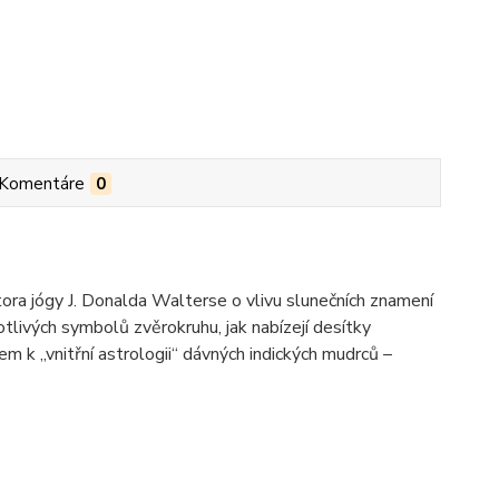
Komentáre
0
ora jógy J. Donalda Walterse o vlivu slunečních znamení
tlivých symbolů zvěrokruhu, jak nabízejí desítky
čem k „vnitřní astrologii“ dávných indických mudrců –