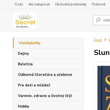
O nás
Ako nakupovať
Obchodné podmienky
Poštovné
Úvod
V
Všetkyknihy
Slun
Dejiny
Beletria
Odborná literatúra a učebnice
Pre deti a mládež
Varenie, zdravie a životný štýl
Hobby