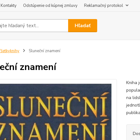
Kontakty
Odstúpenie od kúpnej zmluvy
Reklamačný protokol
Hľadať
šetkyknihy
Sluneční znamení
eční znamení
Kniha 
popula
na lid
jednot
publika
Dos