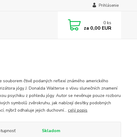
Prihlásenie
0
ks
za
0,00 EUR
je souborem čtivě podaných reflexí známého amerického
rizátora jógy J. Donalda Walterse o vlivu slunečních znamení
skou psychiku z pohledu jógy. Autor se nevěnuje pouze rozboru
livých symbolů zvěrokruhu, jak nabízejí desítky podobných
cí, nýbrž odhaluje jejich duchovní...
celý popis
tupnosť
Skladom