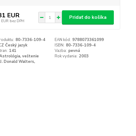
31 EUR
Pridať do košíka
7 EUR
bez DPH
roduktu:
80-7336-109-4
EAN kód:
9788073361099
CZ Český jazyk
ISBN:
80-7336-109-4
tran:
141
Vazba:
pevná
Astrológia, veštenie
Rok vydania:
2003
J. Donald Walters,