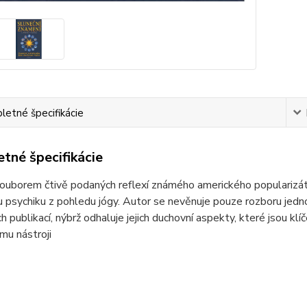
etné špecifikácie
tné špecifikácie
souborem čtivě podaných reflexí známého amerického popularizát
u psychiku z pohledu jógy. Autor se nevěnuje pouze rozboru jedno
 publikací, nýbrž odhaluje jejich duchovní aspekty, které jsou klí
mu nástroji