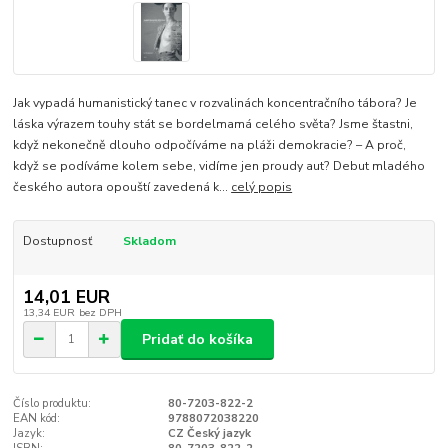
Jak vypadá humanistický tanec v rozvalinách koncentračního tábora? Je
láska výrazem touhy stát se bordelmamá celého světa? Jsme štastni,
když nekonečně dlouho odpočíváme na pláži demokracie? – A proč,
když se podíváme kolem sebe, vidíme jen proudy aut? Debut mladého
českého autora opouští zavedená k...
celý popis
Dostupnosť
Skladom
14,01 EUR
13,34 EUR
bez DPH
Pridať do košíka
Číslo produktu:
80-7203-822-2
EAN kód:
9788072038220
Jazyk:
CZ Český jazyk