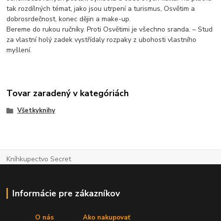
tak rozdílných témat, jako jsou utrpení a turismus, Osvětim a
dobrosrdečnost, konec dějin a make-up.
Bereme do rukou ručníky. Proti Osvětimi je všechno sranda. – Stud
za vlastní holý zadek vystřídaly rozpaky z ubohosti vlastního
myšlení.
Tovar zaradený v kategóriách
Všetkyknihy
Kníhkupectvo Secret
Informácie pre zákazníkov
O nás
Ako nakupovať