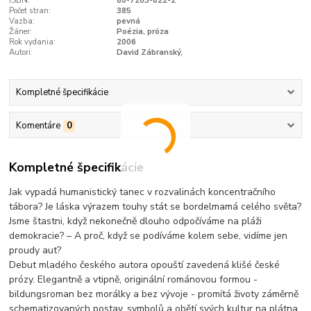
ISBN:
80-7203-822-2
Počet stran:
385
Vazba:
pevná
Žáner:
Poézia, próza
Rok vydania:
2006
Autori:
David Zábranský,
Kompletné špecifikácie
Komentáre
0
Kompletné špecifikácie
Jak vypadá humanistický tanec v rozvalinách koncentračního
tábora? Je láska výrazem touhy stát se bordelmamá celého světa?
Jsme štastni, když nekonečně dlouho odpočíváme na pláži
demokracie? – A proč, když se podíváme kolem sebe, vidíme jen
proudy aut?
Debut mladého českého autora opouští zavedená klišé české
prózy. Elegantně a vtipně, originální románovou formou -
bildungsroman bez morálky a bez vývoje - promítá životy záměrně
schematizovaných postav, symbolů a obětí svých kultur na plátna