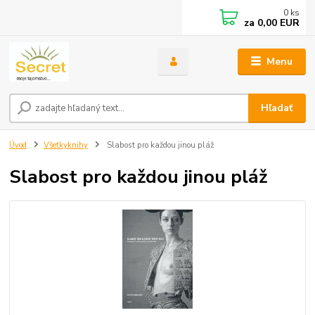
0
ks
za
0,00 EUR
Menu
Hľadať
Úvod
Všetkyknihy
Slabost pro každou jinou pláž
Slabost pro každou jinou pláž