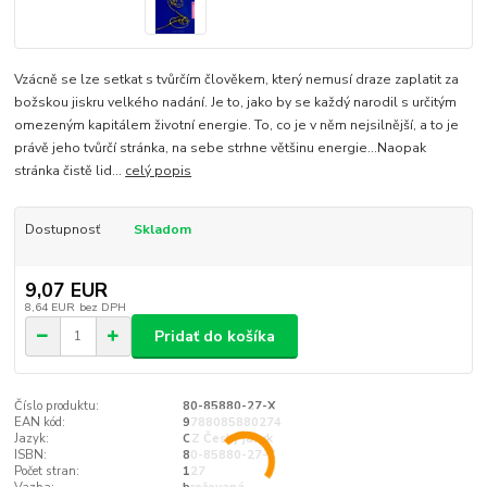
Vzácně se lze setkat s tvůrčím člověkem, který nemusí draze zaplatit za
božskou jiskru velkého nadání. Je to, jako by se každý narodil s určitým
omezeným kapitálem životní energie. To, co je v něm nejsilnější, a to je
právě jeho tvůrčí stránka, na sebe strhne většinu energie…Naopak
stránka čistě lid...
celý popis
Dostupnosť
Skladom
9,07 EUR
8,64 EUR
bez DPH
Pridať do košíka
Číslo produktu:
80-85880-27-X
EAN kód:
9788085880274
Jazyk:
CZ Český jazyk
ISBN:
80-85880-27-X
Počet stran:
127