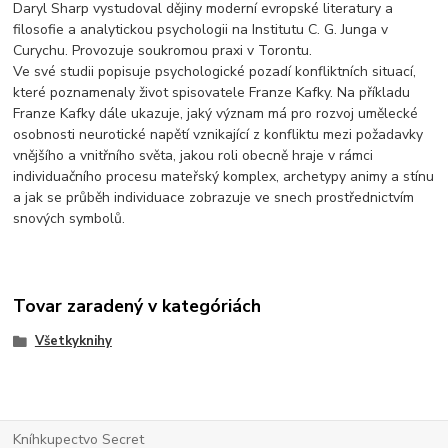
Daryl Sharp vystudoval dějiny moderní evropské literatury a
filosofie a analytickou psychologii na Institutu C. G. Junga v
Curychu. Provozuje soukromou praxi v Torontu.
Ve své studii popisuje psychologické pozadí konfliktních situací,
které poznamenaly život spisovatele Franze Kafky. Na příkladu
Franze Kafky dále ukazuje, jaký význam má pro rozvoj umělecké
osobnosti neurotické napětí vznikající z konfliktu mezi požadavky
vnějšího a vnitřního světa, jakou roli obecně hraje v rámci
individuačního procesu mateřský komplex, archetypy animy a stínu
a jak se průběh individuace zobrazuje ve snech prostřednictvím
snových symbolů.
Tovar zaradený v kategóriách
Všetkyknihy
Kníhkupectvo Secret