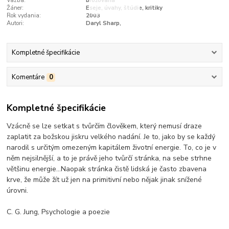
Vazba:
brožovaná
Žáner:
Eseje, úvahy, štúdie, kritiky
Rok vydania:
2003
Autori:
Daryl Sharp,
Kompletné špecifikácie
Komentáre
0
Kompletné špecifikácie
Vzácně se lze setkat s tvůrčím člověkem, který nemusí draze
zaplatit za božskou jiskru velkého nadání. Je to, jako by se každý
narodil s určitým omezeným kapitálem životní energie. To, co je v
něm nejsilnější, a to je právě jeho tvůrčí stránka, na sebe strhne
většinu energie…Naopak stránka čistě lidská je často zbavena
krve, že může žít už jen na primitivní nebo nějak jinak snížené
úrovni.
C. G. Jung, Psychologie a poezie