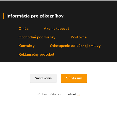
Informácie pre zákazníkov
O nás
Ako nakupovať
Obchodné podmienky
Poštovné
Kontakty
Odstúpenie od kúpnej zmluvy
Reklamačný protokol
Kde nás nájdete
Súhlasím
Nastavenia
Prevádzka:
Secret, s. r. o.
,Štúrova 4
, 031 01 Liptovský Mikuláš
Súhlas môžete odmietnuť
tu
.