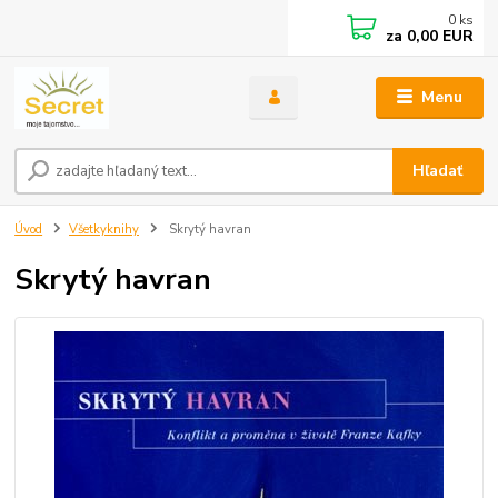
0
ks
za
0,00 EUR
Menu
Hľadať
Úvod
Všetkyknihy
Skrytý havran
Skrytý havran