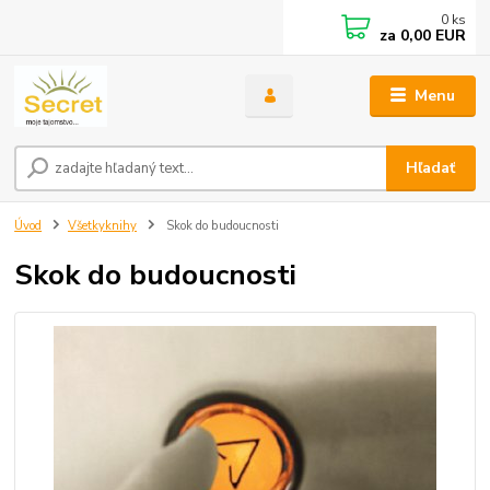
0
ks
za
0,00 EUR
Menu
Hľadať
Úvod
Všetkyknihy
Skok do budoucnosti
Skok do budoucnosti