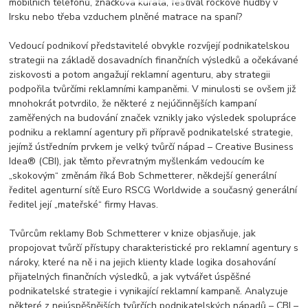
mobilních telefonů, značková kuřata, festival rockové hudby v
Irsku nebo třeba vzduchem plněné matrace na spaní?
Vedoucí podnikoví představitelé obvykle rozvíjejí podnikatelskou
strategii na základě dosavadních finančních výsledků a očekávané
ziskovosti a potom angažují reklamní agenturu, aby strategii
podpořila tvůrčími reklamními kampaněmi. V minulosti se ovšem již
mnohokrát potvrdilo, že některé z nejúčinnějších kampaní
zaměřených na budování značek vznikly jako výsledek spolupráce
podniku a reklamní agentury při přípravě podnikatelské strategie,
jejímž ústředním prvkem je velký tvůrčí nápad – Creative Business
Idea® (CBI), jak těmto převratným myšlenkám vedoucím ke
„skokovým“ změnám říká Bob Schmetterer, někdejší generální
ředitel agenturní sítě Euro RSCG Worldwide a současný generální
ředitel její „mateřské“ firmy Havas.
Tvůrcům reklamy Bob Schmetterer v knize objasňuje, jak
propojovat tvůrčí přístupy charakteristické pro reklamní agentury s
nároky, které na ně i na jejich klienty klade logika dosahování
přijatelných finančních výsledků, a jak vytvářet úspěšné
podnikatelské strategie i vynikající reklamní kampaně. Analyzuje
některé z nejúspěšnějších tvůrčích podnikatelských nápadů – CBI –