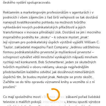
českého vydání spolupracovalo.
Reklamním a marketingovým profesionálům v agenturách i v
podnicích i všem zájemcům z řad širší veřejnosti se tak dostává
nanejvýš kvalifikovaného pohledu na možnosti tvůrčího
vyhledávání nových podnikatelských příležitostí a jejich
transformace v inovace přinášející zisk. Dostává se jim i mocného
inspiračního podnětu ke „skoku“ – k odvaze myslet „jinak“.
Její význam pro podnikatelský úspěch výstižně vyjádřil William C.
Taylor, zakladatel magazínu Fast Company: „Jedinou udržitelnou
formou podnikatelského prvenství je myšlenkové prvenství –
schopnost vytvářet větší množství vynikajících nápadů mnohem
rychleji než konkurenti. Bob Schmetterer, jeden ze skutečných
tvůrčích myslitelů v oboru reklamy, ukazuje nejpřednějším
představitelům každého odvětví, jak dosáhnout mimořádných
úspěchů tím, že budou myslet jinak. Nebojte se proto skočit...
Začtěte se do této opravdu významné knihy a vezměte si z ní
poučení.“
Co mají společného most v Buenos Aires, zábavní pořad švédské
televize o malířích pokojů, interaktivní hra, kterou spustil výrobce