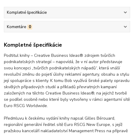
Kompletné špecifikácie
Komentáre
0
Kompletné špecifikácie
Podtitul knihy – Creative Business Ideas® zdrojem tvůrčích
podnikatelských strategií – napovídá, že v ní autor představuje
svou koncepci „tvůrčích podnikatelských nápadů“, která vnáší
revoluční změnu do pojetí úlohy reklamní agentury, obsahu a stylu
její spolupráce s klienty. K tomu Bob využívá široké palety opravdu
skvělých případových studií a příkladů převratných kampaní
založených na těchto Creative Business Ideas®, na jejichž tvorbě
se podílel osobně nebo které byly vytvořeny v rámci agenturní sítě
Euro RSCG Worldwide.
Předmluvu k českému vydání knihy napsal Gilles Bérouard,
regionální generální ředitel sítě Euro RSCG New Europe, s jejíž
pražskou kanceláří nakladatelství Management Press na přípravě