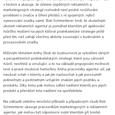
v historii a ukazuje, že účelem úspěšných reklamních a
marketingových strategií rozhodně není pouhé rozšiřování
povědomí o značce a šíření příslibů s ní spojených, nýbrž
vymezování značky samé. Bob Schmetterer tvrdí, že skutečným
úkolem reklamních agentur je pomáhat klientům při aplikování
tvůrčího myšlení na jejich klíčové podnikatelské strategie ještě
před tím, než zahájí všechny aktivity související s budováním a
prosazováním značky.
Klíčovým tématem knihy Skok do budoucnosti je vytváření silných
a perspektivních podnikatelských strategií, které jsou zároveň
tvůrčí, neotřelé a vzrušující, a to na základě propojování možností
levé a pravé mozkové hemisféry. Kniha pracovníky agentur učí, jak
navázat vztah s klienty a jak jim naslouchat a jak porozumět
jedinečným a podstatným určujícím znakům jejich podniku a
produktu. Díky tomu pak mohou sdílet nadšení klientů pro jejich
produkt a přenášet toto nadšení na spotřebitele.
Na základě velkého množství příkladů a případových studií Bob
Schmetterer ukazuje pracovníkům marketingových a reklamních
agentur, jak mohou být nápomocni svým klientům při tvorbě