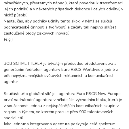
mimořádných, převratných nápadů, které povedou k transformaci
jejich podniků a v některých případech dokonce i celých odvětví, v
nichž působí.
Nastal čas, aby podniky učinily tento skok, v němž se slučují
podnikatelské činnosti s tvořivostí, a začaly tak naplno sklízet
zasloužené plody ziskových inovací.
(e.g.)
BOB SCHMETTERER je bývalým předsedou představenstva a
generálním ředitelem agentury Euro RSCG Worldwide, jedné z
pěti nejvýznamnějších světových reklamních a komunikačních
agentur.
Součástí této globální sítě je i agentura Euro RSCG New Europe,
první nadnárodní agentura v někdejším východním bloku, která je
v současnosti jednou z nejúspěšnějších komunikačních skupin v
regionu s týmem, ve kterém pracuje přes 900 talentovaných
specialistů.
Jako jednotná integrovaná agentura poskytuje celé spektrum