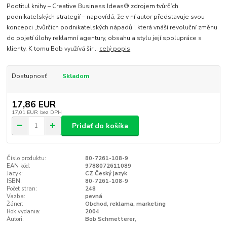
Podtitul knihy – Creative Business Ideas® zdrojem tvůrčích
podnikatelských strategií – napovídá, že v ní autor představuje svou
koncepci „tvůrčích podnikatelských nápadů“, která vnáší revoluční změnu
do pojetí úlohy reklamní agentury, obsahu a stylu její spolupráce s
klienty. K tomu Bob využívá šir...
celý popis
Dostupnosť
Skladom
17,86 EUR
17,01 EUR
bez DPH
Pridať do košíka
Číslo produktu:
80-7261-108-9
EAN kód:
9788072611089
Jazyk:
CZ Český jazyk
ISBN:
80-7261-108-9
Počet stran:
248
Vazba:
pevná
Žáner:
Obchod, reklama, marketing
Rok vydania:
2004
Autori:
Bob Schmetterer,