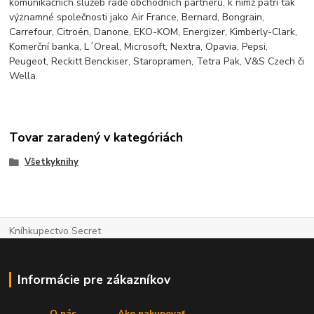
komunikačních služeb řadě obchodních partnerů, k nimž patří tak
významné společnosti jako Air France, Bernard, Bongrain,
Carrefour, Citroën, Danone, EKO-KOM, Energizer, Kimberly-Clark,
Komerční banka, L´Oreal, Microsoft, Nextra, Opavia, Pepsi,
Peugeot, Reckitt Benckiser, Staropramen, Tetra Pak, V&S Czech či
Wella.
Tovar zaradený v kategóriách
Všetkyknihy
Kníhkupectvo Secret
Informácie pre zákazníkov