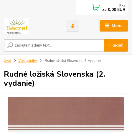
0
ks
za
0,00 EUR
Menu
Hľadať
Úvod
Všetkyknihy
Rudné ložiská Slovenska (2. vydanie)
Rudné ložiská Slovenska (2.
vydanie)