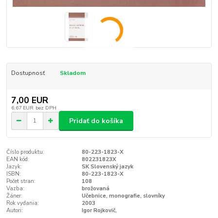
Dostupnosť
Skladom
7,00 EUR
6,67 EUR
bez DPH
Pridať do košíka
Číslo produktu:
80-223-1823-X
EAN kód:
802231823X
Jazyk:
SK Slovenský jazyk
ISBN:
80-223-1823-X
Počet stran:
108
Vazba:
brožovaná
Žáner:
Učebnice, monografie, slovníky
Rok vydania:
2003
Autori:
Igor Rojkovič,