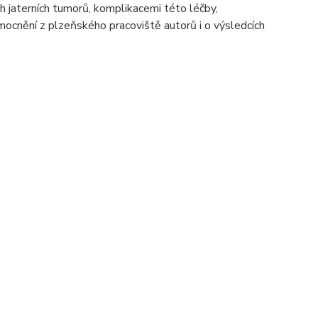
h jaterních tumorů, komplikacemi této léčby,
ocnění z plzeňského pracoviště autorů i o výsledcích