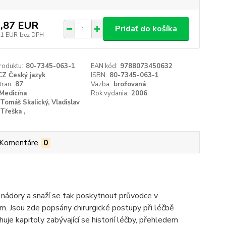
,87 EUR
Pridať do košíka
21 EUR
bez DPH
roduktu:
80-7345-063-1
EAN kód:
9788073450632
CZ Český jazyk
ISBN:
80-7345-063-1
tran:
87
Vazba:
brožovaná
Medicína
Rok vydania:
2006
Tomáš Skalický, Vladislav
Třeška ,
Komentáre
0
i nádory a snaží se tak poskytnout průvodce v
m. Jsou zde popsány chirurgické postupy při léčbě
uje kapitoly zabývající se historií léčby, přehledem