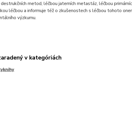
 destrukčních metod, léčbou jaterních metastáz, léčbou primárníc
kou léčbou a informuje též o zkušenostech s léčbou tohoto onem
ntálního výzkumu.
zaradený v kategóriách
yknihy