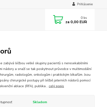
Prihlásenie
0
ks
za
0,00 EUR
dorů
se zabývá léčbou velké skupiny pacientů s neresekabilními
ími nádory a snaží se tak poskytnout průvodce v multimodální
chirurgům, radiologům, onkologům i praktickým lékařům. Jsou
psány chirurgické postupy při léčbě jaterních nádorů pomocí
ekvenční ablace (RFA), publika...
celý popis
tupnosť
Skladom