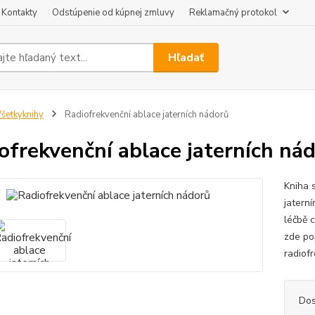
Kontakty
Odstúpenie od kúpnej zmluvy
Reklamačný protokol
Hľadať
šetkyknihy
Radiofrekvenční ablace jaterních nádorů
ofrekvenční ablace jaterních ná
Kniha 
jatern
léčbě 
zde po
radiofr
Dos