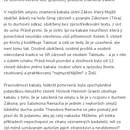
V nejširším smyslu znamená kabala ústní Zákon, který Mojžíš
obdržel (kibel) na hoře Sinaj zároveň s psaným Zákonem (Tóra);
je to duchovní odkaz, obdržený bez zprostředkování textu, z úst
do ucha. Právě proto, že je ústní, lpí na kabale neurčitost, která ji
ponechává neustále otevřenou vůči přítomnosti. Kolem 5. století
po Kristu ji kodifikuje Talmud, a zdá se tedy, že je uzavřená; ale
není tomu tak. Osobně obdržená, osobně prožitá a osobně
odevzdaná tradice se šíří zároveň se studiem Talmudu - a je s ním
v úzkém vztahu. Právě hnutí poznání a zbožnosti bylo od 12.
století dáváno jméno kabala: soubor učení a způsobu života,
studovaný a praktikovaný "nejmystičtějšími" z Židů.
Pravověrnost kabaly, tolikrát potvrzená, byla zpochybněná
judaistikou minulého století. Historik Heinrich Graetz obviňuje
kabalu z toho, že je založená na omylu a že je v rozporu s duchem
Zákona; pro Salomona Reinacha je jedním z nejhorších omylů
lidského ducha; podle Theodora Reinacha se jako pomalý jed
plazí do žil judaismu, aby jej celý nakazila. Můžeme, při tolika
příkladech nepochopení ze strany významných badatelů, mít za
zlé méně uznávaným autorům jejich stranickost a nevědomost?