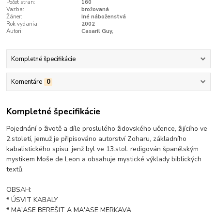
Počet stran:
160
Vazba:
brožovaná
Žáner:
Iné náboženstvá
Rok vydania:
2002
Autori:
Casaril Guy,
Kompletné špecifikácie
Komentáre
0
Kompletné špecifikácie
Pojednání o životě a díle proslulého židovského učence, žijícího ve
2.století, jemuž je připisováno autorství Zoharu, základního
kabalistického spisu, jenž byl ve 13.stol. redigován španělským
mystikem Moše de Leon a obsahuje mystické výklady biblických
textů.
OBSAH:
* ÚSVIT KABALY
* MA'ASE BEREŠIT A MA'ASE MERKAVA