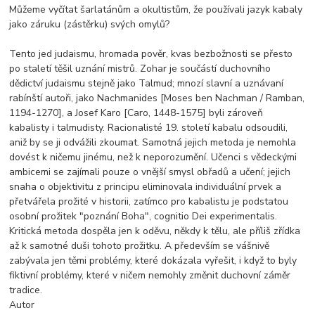
Můžeme vyčítat šarlatánům a okultistům, že používali jazyk kabaly
jako záruku (zástěrku) svých omylů?
Tento jed judaismu, hromada pověr, kvas bezbožnosti se přesto
po staletí těšil uznání mistrů. Zohar je součástí duchovního
dědictví judaismu stejně jako Talmud; mnozí slavní a uznávaní
rabínští autoři, jako Nachmanides [Moses ben Nachman / Ramban,
1194-1270], a Josef Karo [Caro, 1448-1575] byli zároveň
kabalisty i talmudisty. Racionalisté 19. století kabalu odsoudili,
aniž by se ji odvážili zkoumat. Samotná jejich metoda je nemohla
dovést k ničemu jinému, než k neporozumění. Učenci s vědeckými
ambicemi se zajímali pouze o vnější smysl obřadů a učení; jejich
snaha o objektivitu z principu eliminovala individuální prvek a
přetvářela prožité v historii, zatímco pro kabalistu je podstatou
osobní prožitek "poznání Boha", cognitio Dei experimentalis.
Kritická metoda dospěla jen k oděvu, někdy k tělu, ale příliš zřídka
až k samotné duši tohoto prožitku. A především se vášnivě
zabývala jen těmi problémy, které dokázala vyřešit, i když to byly
fiktivní problémy, které v ničem nemohly změnit duchovní záměr
tradice.
Autor