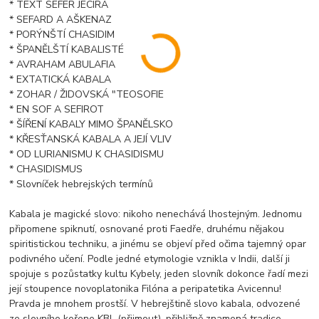
* TEXT SEFER JECIRA
* SEFARD A AŠKENAZ
* PORÝNŠTÍ CHASIDIM
* ŠPANĚLŠTÍ KABALISTÉ
* AVRAHAM ABULAFIA
* EXTATICKÁ KABALA
* ZOHAR / ŽIDOVSKÁ "TEOSOFIE
* EN SOF A SEFIROT
* ŠÍŘENÍ KABALY MIMO ŠPANĚLSKO
* KŘESŤANSKÁ KABALA A JEJÍ VLIV
* OD LURIANISMU K CHASIDISMU
* CHASIDISMUS
* Slovníček hebrejských termínů
Kabala je magické slovo: nikoho nenechává lhostejným. Jednomu
připomene spiknutí, osnované proti Faedře, druhému nějakou
spiritistickou techniku, a jinému se objeví před očima tajemný opar
podivného učení. Podle jedné etymologie vznikla v Indii, další ji
spojuje s pozůstatky kultu Kybely, jeden slovník dokonce řadí mezi
její stoupence novoplatonika Filóna a peripatetika Avicennu!
Pravda je mnohem prostší. V hebrejštině slovo kabala, odvozené
ze slovního kořene KBL (přijmout), přibližně znamená tradice.