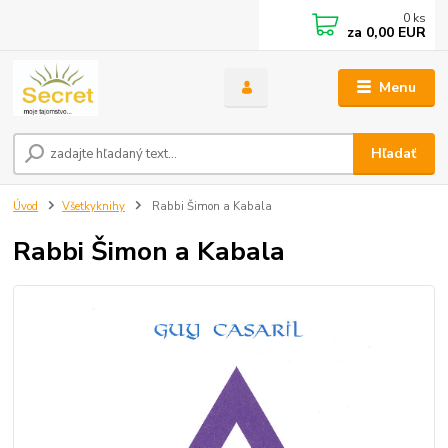
0
ks
za
0,00 EUR
Menu
Hľadať
Úvod
Všetkyknihy
Rabbi Šimon a Kabala
Rabbi Šimon a Kabala