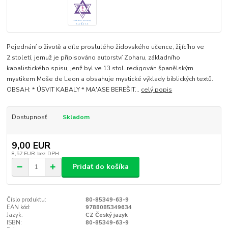
Pojednání o životě a díle proslulého židovského učence, žijícího ve
2.století, jemuž je připisováno autorství Zoharu, základního
kabalistického spisu, jenž byl ve 13.stol. redigován španělským
mystikem Moše de Leon a obsahuje mystické výklady biblických textů.
OBSAH: * ÚSVIT KABALY * MA'ASE BEREŠIT...
celý popis
Dostupnosť
Skladom
9,00 EUR
8,57 EUR
bez DPH
Pridať do košíka
Číslo produktu:
80-85349-63-9
EAN kód:
9788085349634
Jazyk:
CZ Český jazyk
ISBN:
80-85349-63-9