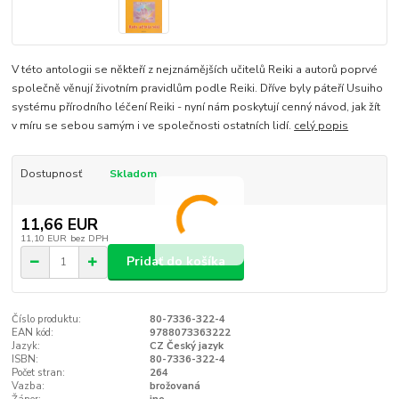
V této antologii se někteří z nejznámějších učitelů Reiki a autorů poprvé
společně věnují životním pravidlům podle Reiki. Dříve byly páteří Usuiho
systému přírodního léčení Reiki - nyní nám poskytují cenný návod, jak žít
v míru se sebou samým i ve společnosti ostatních lidí.
celý popis
Dostupnosť
Skladom
11,66 EUR
11,10 EUR
bez DPH
Pridať do košíka
Číslo produktu:
80-7336-322-4
EAN kód:
9788073363222
Jazyk:
CZ Český jazyk
ISBN:
80-7336-322-4
Počet stran:
264
Vazba:
brožovaná