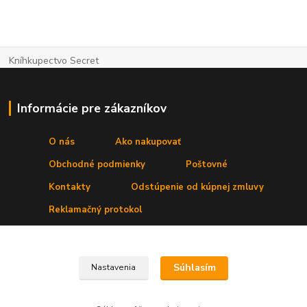
Kníhkupectvo Secret
Informácie pre zákazníkov
O nás
Ako nakupovať
Obchodné podmienky
Poštovné
Kontakty
Odstúpenie od kúpnej zmluvy
Reklamačný protokol
Kde nás nájdete
Súhlasím
Nastavenia
Prevádzka:
Secret, s. r. o.
,Štúrova 4
, 031 01 Liptovský Mikuláš