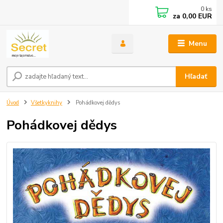
0
ks
za
0,00 EUR
Menu
Hľadať
Úvod
Všetkyknihy
Pohádkovej dědys
Pohádkovej dědys