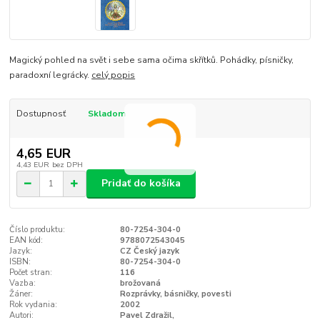
Magický pohled na svět i sebe sama očima skřítků. Pohádky, písničky,
paradoxní legrácky.
celý popis
Dostupnosť
Skladom
4,65 EUR
4,43 EUR
bez DPH
Pridať do košíka
Číslo produktu:
80-7254-304-0
EAN kód:
9788072543045
Jazyk:
CZ Český jazyk
ISBN:
80-7254-304-0
Počet stran:
116
Vazba:
brožovaná
Žáner:
Rozprávky, básničky, povesti
Rok vydania:
2002
Autori:
Pavel Zdražil,