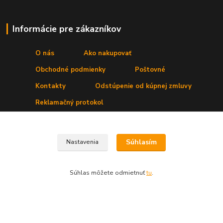
Informácie pre zákazníkov
O nás
Ako nakupovať
Obchodné podmienky
Poštovné
Kontakty
Odstúpenie od kúpnej zmluvy
Reklamačný protokol
Kde nás nájdete
Súhlasím
Nastavenia
Prevádzka:
Secret, s. r. o.
,Štúrova 4
, 031 01 Liptovský Mikuláš
Súhlas môžete odmietnuť
tu
.