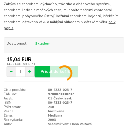
Zabývá se chorobami dýchacího, trávicího a oběhového systému,
chorobami ledvin a močových cest, imunoalternačními chorobami,
chorobami pohybového ústrojí, kožními chorobami kojenců, infekčními
chorobami dětského věku a náhlými příhodami v dětském věku.
celý
popis
Dostupnosť
Skladom
15,04 EUR
14,32 EUR
bez DPH
Pridať do košíka
Číslo produktu:
80-7333-023-7
EAN kód:
9788073330237
Jazyk:
CZ Český jazyk
ISBN:
80-7333-023-7
Počet stran:
240
Vazba:
brožovaná
Žáner:
Medicína
Rok vydania:
2003
Autori:
Vladimír Volf, Hana Volfová,