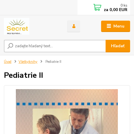
0
ks
za
0,00 EUR
Menu
Hľadať
Úvod
Všetkyknihy
Pediatrie II
Pediatrie II