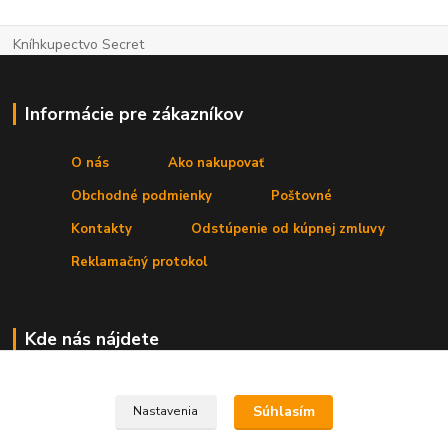
Kníhkupectvo Secret
Informácie pre zákazníkov
O nás
Ako nakupovať
Obchodné podmienky
Poštovné
Kontakty
Odstúpenie od kúpnej zmluvy
Reklamačný protokol
Kde nás nájdete
Prevádzka:
Secret, s. r. o.
,Štúrova 4
, 031 01 Liptovský Mikuláš
Súhlasím
Nastavenia