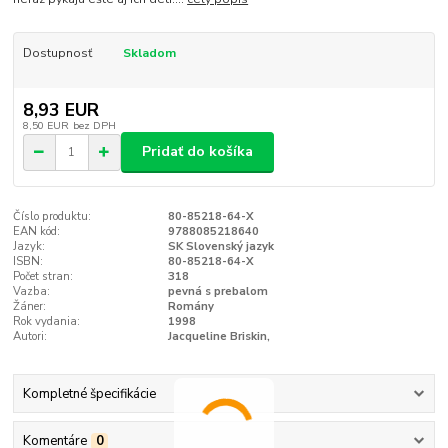
Dostupnosť
Skladom
8,93 EUR
8,50 EUR
bez DPH
Pridať do košíka
Číslo produktu:
80-85218-64-X
EAN kód:
9788085218640
Jazyk:
SK Slovenský jazyk
ISBN:
80-85218-64-X
Počet stran:
318
Vazba:
pevná s prebalom
Žáner:
Romány
Rok vydania:
1998
Autori:
Jacqueline Briskin,
Kompletné špecifikácie
Komentáre
0