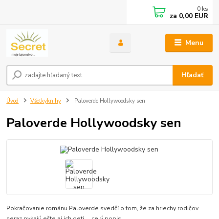
0
ks
za
0,00 EUR
Menu
Hľadať
Úvod
Všetkyknihy
Paloverde Hollywoodsky sen
Paloverde Hollywoodsky sen
Pokračovanie románu Paloverde svedčí o tom, že za hriechy rodičov
neraz pykajú ešte aj ich deti....
celý popis