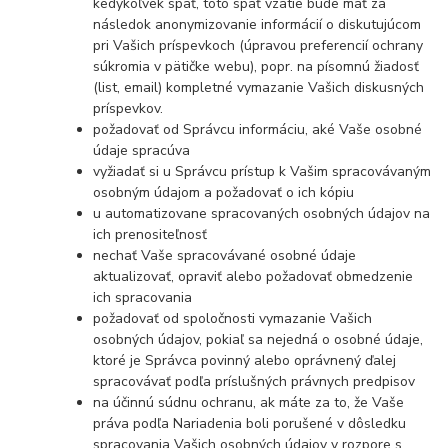
kedykoľvek späť, toto späť vzatie bude mať za
následok anonymizovanie informácií o diskutujúcom
pri Vašich príspevkoch (úpravou preferencií ochrany
súkromia v pätičke webu), popr. na písomnú žiadosť
(list, email) kompletné vymazanie Vašich diskusných
príspevkov.
požadovať od Správcu informáciu, aké Vaše osobné
údaje spracúva
vyžiadať si u Správcu prístup k Vašim spracovávaným
osobným údajom a požadovať o ich kópiu
u automatizovane spracovaných osobných údajov na
ich prenositeľnosť
nechať Vaše spracovávané osobné údaje
aktualizovať, opraviť alebo požadovať obmedzenie
ich spracovania
požadovať od spoločnosti vymazanie Vašich
osobných údajov, pokiaľ sa nejedná o osobné údaje,
ktoré je Správca povinný alebo oprávnený ďalej
spracovávať podľa príslušných právnych predpisov
na účinnú súdnu ochranu, ak máte za to, že Vaše
práva podľa Nariadenia boli porušené v dôsledku
spracovania Vašich osobných údajov v rozpore s