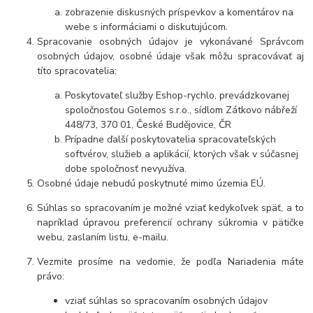
zobrazenie diskusných príspevkov a komentárov na
webe s informáciami o diskutujúcom.
Spracovanie osobných údajov je vykonávané Správcom
osobných údajov, osobné údaje však môžu spracovávať aj
títo spracovatelia:
Poskytovateľ služby Eshop-rychlo, prevádzkovanej
spoločnosťou Golemos s.r.o., sídlom Zátkovo nábřeží
448/73, 370 01, České Budějovice, ČR
Prípadne ďalší poskytovatelia spracovateľských
softvérov, služieb a aplikácií, ktorých však v súčasnej
dobe spoločnosť nevyužíva.
Osobné údaje nebudú poskytnuté mimo územia EÚ.
Súhlas so spracovaním je možné vziať kedykoľvek späť, a to
napríklad úpravou preferencií ochrany súkromia v pätičke
webu, zaslaním listu, e-mailu.
Vezmite prosíme na vedomie, že podľa Nariadenia máte
právo:
vziať súhlas so spracovaním osobných údajov