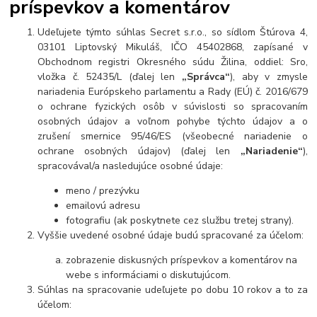
príspevkov a komentárov
Udeľujete týmto súhlas Secret s.r.o., so sídlom Štúrova 4,
03101 Liptovský Mikuláš, IČO 45402868, zapísané v
O
bchodnom registri O
kresného súdu Žilina, oddiel: Sro,
vložka č. 52435/L (ďalej len
„Správca“
), aby v zmysle
nariadenia Európskeho parlamentu a Rady (EÚ) č. 2016/679
o ochrane fyzických osôb v súvislosti so spracovaním
osobných údajov a voľnom pohybe týchto údajov a o
zrušení smernice 95/46/ES (všeobecné nariadenie o
ochrane osobných údajov) (ďalej len
„Nariadenie“
),
spracovával/a nasledujúce osobné údaje:
meno / prezývku
emailovú adresu
fotografiu (ak poskytnete cez službu tretej strany).
Vyššie uvedené osobné údaje budú spracované za účelom:
zobrazenie diskusných príspevkov a komentárov na
webe s informáciami o diskutujúcom.
Súhlas na spracovanie udeľujete po dobu 10 rokov a to za
účelom: