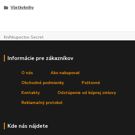
Všetkyknihy
Kníhkupectvo Secret
Informácie pre zákazníkov
O nás
Ako nakupovať
Obchodné podmienky
Poštovné
Kontakty
Odstúpenie od kúpnej zmluvy
Reklamačný protokol
Kde nás nájdete