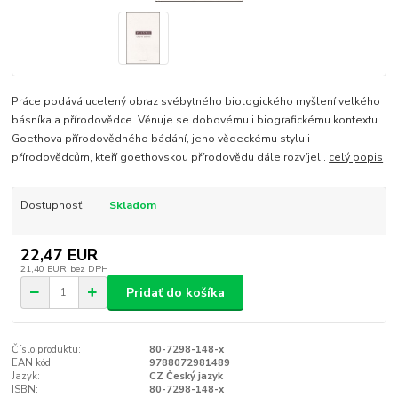
Práce podává ucelený obraz svébytného biologického myšlení velkého
básníka a přírodovědce. Věnuje se dobovému i biografickému kontextu
Goethova přírodovědného bádání, jeho vědeckému stylu i
přírodovědcům, kteří goethovskou přírodovědu dále rozvíjeli.
celý popis
Dostupnosť
Skladom
22,47 EUR
21,40 EUR
bez DPH
Pridať do košíka
Číslo produktu:
80-7298-148-x
EAN kód:
9788072981489
Jazyk:
CZ Český jazyk
ISBN:
80-7298-148-x