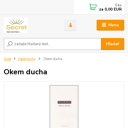
0
ks
za
0,00 EUR
Menu
Hľadať
Úvod
Všetkyknihy
Okem ducha
Okem ducha