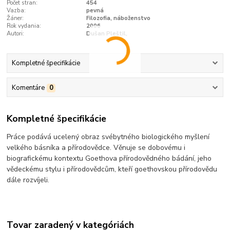
Počet stran:
454
Vazba:
pevná
Žáner:
Filozofia, náboženstvo
Rok vydania:
2006
Autori:
Dušan Pleštil,
Kompletné špecifikácie
Komentáre
0
Kompletné špecifikácie
Práce podává ucelený obraz svébytného biologického myšlení
velkého básníka a přírodovědce. Věnuje se dobovému i
biografickému kontextu Goethova přírodovědného bádání, jeho
vědeckému stylu i přírodovědcům, kteří goethovskou přírodovědu
dále rozvíjeli.
Tovar zaradený v kategóriách