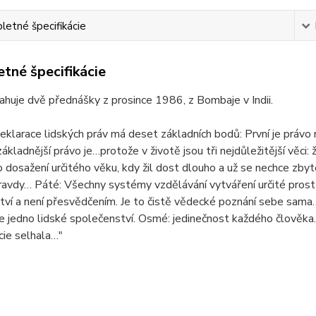
etné špecifikácie
tné špecifikácie
ahuje dvě přednášky z prosince 1986, z Bombaje v Indii.
klarace lidských práv má deset základních bodů: První je právo n
základnější právo je…protože v životě jsou tři nejdůležitější věci:
o dosažení určitého věku, kdy žil dost dlouho a už se nechce zbyt
ravdy… Páté: Všechny systémy vzdělávání vytváření určité prost
ví a není přesvědčením. Je to čistě vědecké poznání sebe sama
e jedno lidské společenství. Osmé: jedinečnost každého člověka.
ie selhala…"