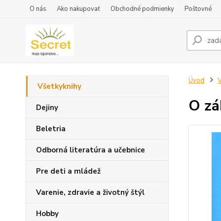
O nás
Ako nakupovať
Obchodné podmienky
Poštovné
Úvod
V
Všetkyknihy
O zá
Dejiny
Beletria
Odborná literatúra a učebnice
Pre deti a mládež
Varenie, zdravie a životný štýl
Hobby