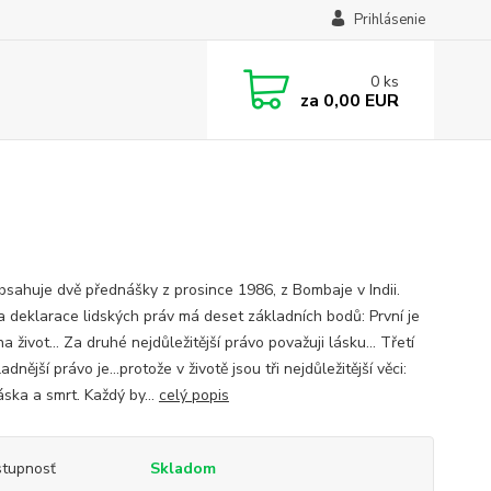
Prihlásenie
0
ks
za
0,00 EUR
obsahuje dvě přednášky z prosince 1986, z Bombaje v Indii.
 deklarace lidských práv má deset základních bodů: První je
na život… Za druhé nejdůležitější právo považuji lásku… Třetí
adnější právo je…protože v životě jsou tři nejdůležitější věci:
láska a smrt. Každý by...
celý popis
tupnosť
Skladom