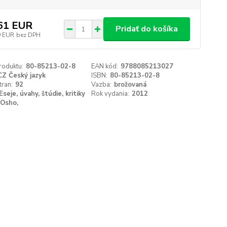
61 EUR
Pridať do košíka
9 EUR
bez DPH
roduktu:
80-85213-02-8
EAN kód:
9788085213027
CZ Český jazyk
ISBN:
80-85213-02-8
tran:
92
Vazba:
brožovaná
Eseje, úvahy, štúdie, kritiky
Rok vydania:
2012
Osho,