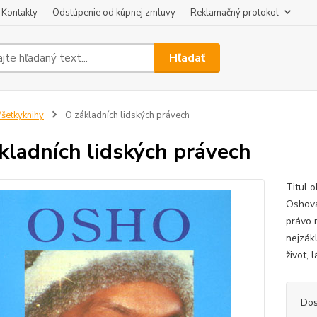
Kontakty
Odstúpenie od kúpnej zmluvy
Reklamačný protokol
Hľadať
šetkyknihy
O základních lidských právech
kladních lidských právech
Titul 
Oshova
právo 
nejzákl
život, 
Dos