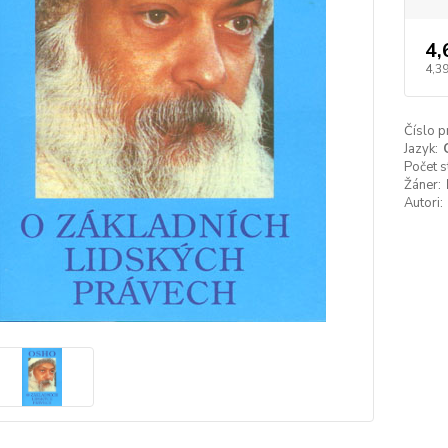
4,
4,3
Číslo p
Jazyk:
Počet s
Žáner:
Autori: