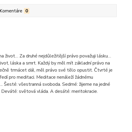
Komentáre
0
a život… Za druhé nejdůležitější právo považuji lásku…
 život, láska a smrt. Každý by měl mít základní právo na
ečně trmácet dál, měl právo své tělo opustit. Čtvrté je
ředí pro meditaci. Meditace nenáleží žádnému
…. Šesté: všestranná svoboda. Sedmé: žijeme na jedné
 Deváté: světová vláda. A desáté: meritokracie.