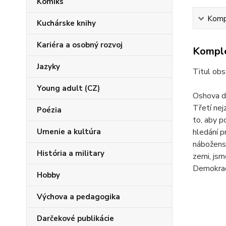
Komiks
Kompl
Kuchárske knihy
Kariéra a osobný rozvoj
Komple
Jazyky
Titul obs
Young adult (CZ)
Oshova de
Třetí nej
Poézia
to, aby p
Umenie a kultúra
hledání p
náboženst
História a military
zemi, jsm
Demokrac
Hobby
Výchova a pedagogika
Darčekové publikácie