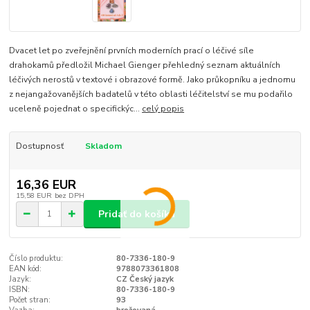
Dvacet let po zveřejnění prvních moderních prací o léčivé síle
drahokamů předložil Michael Gienger přehledný seznam aktuálních
léčivých nerostů v textové i obrazové formě. Jako průkopníku a jednomu
z nejangažovanějších badatelů v této oblasti léčitelství se mu podařilo
uceleně pojednat o specifickýc...
celý popis
Dostupnosť
Skladom
16,36 EUR
15,58 EUR
bez DPH
Pridať do košíka
Číslo produktu:
80-7336-180-9
EAN kód:
9788073361808
Jazyk:
CZ Český jazyk
ISBN:
80-7336-180-9
Počet stran:
93