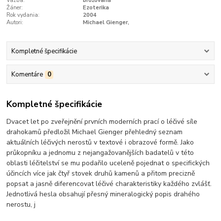
Vazba:
brožovaná
Žáner:
Ezoterika
Rok vydania:
2004
Autori:
Michael Gienger,
Kompletné špecifikácie
Komentáre
0
Kompletné špecifikácie
Dvacet let po zveřejnění prvních moderních prací o léčivé síle
drahokamů předložil Michael Gienger přehledný seznam
aktuálních léčivých nerostů v textové i obrazové formě. Jako
průkopníku a jednomu z nejangažovanějších badatelů v této
oblasti léčitelství se mu podařilo uceleně pojednat o specifických
účincích více jak čtyř stovek druhů kamenů a přitom precizně
popsat a jasně diferencovat léčivé charakteristiky každého zvlášť.
Jednotlivá hesla obsahují přesný mineralogický popis drahého
nerostu, j