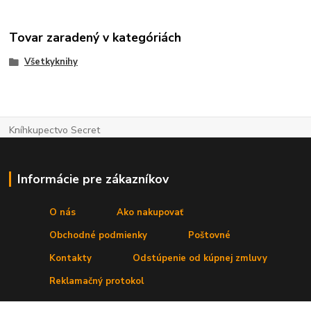
Tovar zaradený v kategóriách
Všetkyknihy
Kníhkupectvo Secret
Informácie pre zákazníkov
O nás
Ako nakupovať
Obchodné podmienky
Poštovné
Kontakty
Odstúpenie od kúpnej zmluvy
Reklamačný protokol