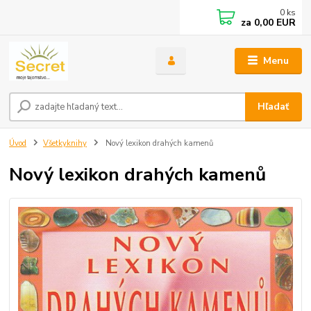
0
ks
za
0,00 EUR
Menu
Hľadať
Úvod
Všetkyknihy
Nový lexikon drahých kamenů
Nový lexikon drahých kamenů