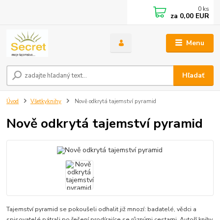
0
ks
za
0,00 EUR
Menu
Hľadať
Úvod
Všetkyknihy
Nově odkrytá tajemství pyramid
Nově odkrytá tajemství pyramid
Tajemství pyramid se pokoušeli odhalit již mnozí: badatelé, vědci a
spisovatelé pátrali po řešení prodírajíce se různými cestami. Autoří knihy