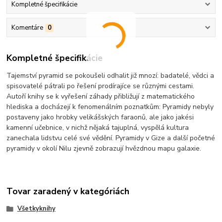
Kompletné špecifikácie
Komentáre
0
Kompletné špecifikácie
Tajemství pyramid se pokoušeli odhalit již mnozí: badatelé, vědci a
spisovatelé pátrali po řešení prodírajíce se různými cestami.
Autoří knihy se k vyřešení záhady přibližují z matematického
hlediska a docházejí k fenomenálním poznatkům: Pyramidy nebyly
postaveny jako hrobky velikášských faraonů, ale jako jakési
kamenní učebnice, v nichž nějaká tajuplná, vyspělá kultura
zanechala lidstvu celé své vědění. Pyramidy v Gize a další početné
pyramidy v okolí Nilu zjevně zobrazují hvězdnou mapu galaxie.
Tovar zaradený v kategóriách
Všetkyknihy