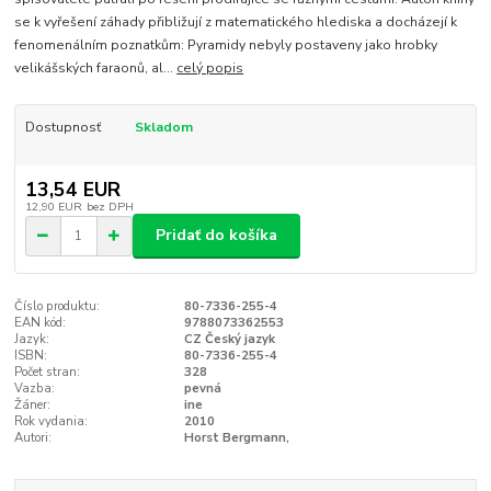
se k vyřešení záhady přibližují z matematického hlediska a docházejí k
fenomenálním poznatkům: Pyramidy nebyly postaveny jako hrobky
velikášských faraonů, al...
celý popis
Dostupnosť
Skladom
13,54 EUR
12,90 EUR
bez DPH
Pridať do košíka
Číslo produktu:
80-7336-255-4
EAN kód:
9788073362553
Jazyk:
CZ Český jazyk
ISBN:
80-7336-255-4
Počet stran:
328
Vazba:
pevná
Žáner:
ine
Rok vydania:
2010
Autori:
Horst Bergmann,