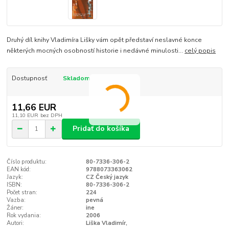
Druhý díl knihy Vladimíra Lišky vám opět představí neslavné konce
některých mocných osobností historie i nedávné minulosti…
celý popis
Dostupnosť
Skladom
11,66 EUR
11,10 EUR
bez DPH
Pridať do košíka
Číslo produktu:
80-7336-306-2
EAN kód:
9788073363062
Jazyk:
CZ Český jazyk
ISBN:
80-7336-306-2
Počet stran:
224
Vazba:
pevná
Žáner:
ine
Rok vydania:
2006
Autori:
Liška Vladimír,