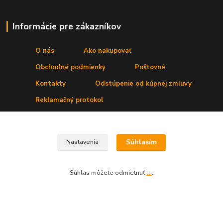
Informácie pre zákazníkov
O nás
Ako nakupovať
Obchodné podmienky
Poštovné
Kontakty
Odstúpenie od kúpnej zmluvy
Reklamačný protokol
Kde nás nájdete
Súhlasím
Nastavenia
Prevádzka:
Secret, s. r. o.
,Štúrova 4
, 031 01 Liptovský Mikuláš
Súhlas môžete odmietnuť
tu
.