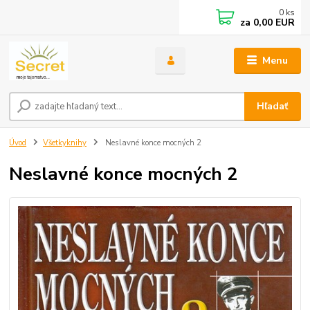
0
ks
za
0,00 EUR
Menu
Hľadať
Úvod
Všetkyknihy
Neslavné konce mocných 2
Neslavné konce mocných 2