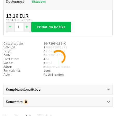
Dostupnosť
Skladom
13,16 EUR
12,53 EUR
bez DPH
Pridať do košíka
Číslo produktu:
80-7205-189-X
EAN kód:
9788072051892
Jazyk:
CZ Český jazyk
ISBN:
80-7205-189-X
Počet stran:
424
Vazba:
pevná
Žáner:
Maliarstvo, grafika
Rok vydania:
2005
Autori:
Ruth Brandon,
Kompletné špecifikácie
Komentáre
0