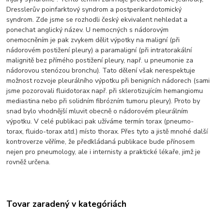
Dresslerův poinfarktový syndrom a postperikardotomický
syndrom. Zde jsme se rozhodli český ekvivalent nehledat a
ponechat anglický název. U nemocných s nádorovým
onemocněním je pak zvykem dělit výpotky na maligní (při
nádorovém postižení pleury) a paramaligní (při intratorakální
malignitě bez přímého postižení pleury, např. u pneumonie za
nádorovou stenózou bronchu). Tato dělení však nerespektuje
možnost rozvoje pleurálního výpotku při benigních nádorech (sami
jsme pozorovali fluidotorax např. při sklerotizujícím hemangiomu
mediastina nebo při solidním fibrózním tumoru pleury). Proto by
snad bylo vhodnější mluvit obecně o nádorovém pleurálním
výpotku. V celé publikaci pak užíváme termín torax (pneumo-
torax, fluido-torax atd.) místo thorax. Přes tyto a jistě mnohé další
kontroverze věříme, že předkládaná publikace bude přínosem
nejen pro pneumology, ale i internisty a praktické lékaře, jimž je
rovněž určena.
Tovar zaradený v kategóriách