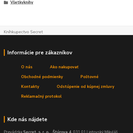
Všetkyknihy
Kníhkupectvo Secret
Informácie pre zákazníkov
O nás
Ako nakupovať
Obchodné podmienky
Poštovné
Kontakty
Odstúpenie od kúpnej zmluvy
Reklamačný protokol
Kde nás nájdete
Prevádzka:
Secret, s. r. o.
,Štúrova 4
, 031 01 Liptovský Mikuláš