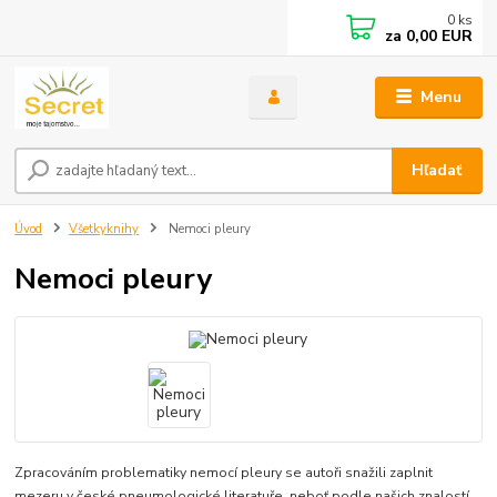
0
ks
za
0,00 EUR
Menu
Hľadať
Úvod
Všetkyknihy
Nemoci pleury
Nemoci pleury
Zpracováním problematiky nemocí pleury se autoři snažili zaplnit
mezeru v české pneumologické literatuře, neboť podle našich znalostí