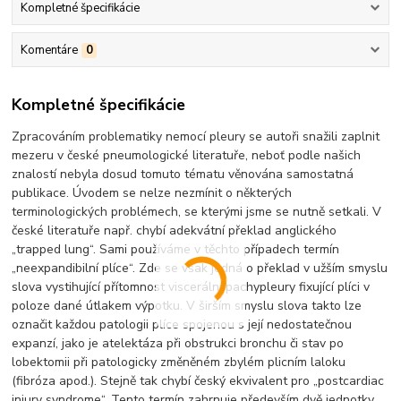
Kompletné špecifikácie
Komentáre
0
Kompletné špecifikácie
Zpracováním problematiky nemocí pleury se autoři snažili zaplnit
mezeru v české pneumologické literatuře, neboť podle našich
znalostí nebyla dosud tomuto tématu věnována samostatná
publikace. Úvodem se nelze nezmínit o některých
terminologických problémech, se kterými jsme se nutně setkali. V
české literatuře např. chybí adekvátní překlad anglického
„trapped lung“. Sami používáme v těchto případech termín
„neexpandibilní plíce“. Zde se však jedná o překlad v užším smyslu
slova vystihující přítomnost viscerální pachypleury fixující plíci v
poloze dané útlakem výpotku. V širším smyslu slova takto lze
označit každou patologii plíce spojenou s její nedostatečnou
expanzí, jako je atelektáza při obstrukci bronchu či stav po
lobektomii při patologicky změněném zbylém plicním laloku
(fibróza apod.). Stejně tak chybí český ekvivalent pro „postcardiac
injury syndrome“. Tento termín zahrnuje především dvě jednotky,