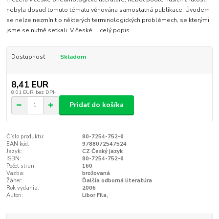
nebyla dosud tomuto tématu věnována samostatná publikace. Úvodem
se nelze nezmínit o některých terminologických problémech, se kterými
jsme se nutně setkali. V české ...
celý popis
Dostupnosť
Skladom
8,41 EUR
8,01 EUR
bez DPH
Pridať do košíka
Číslo produktu:
80-7254-752-6
EAN kód:
9788072547524
Jazyk:
CZ Český jazyk
ISBN:
80-7254-752-6
Počet stran:
160
Vazba:
brožovaná
Žáner:
Ďalšia odborná literatúra
Rok vydania:
2006
Autori:
Libor Fila,