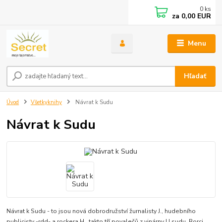
0
ks
za
0,00 EUR
Menu
Hľadať
Úvod
Všetkyknihy
Návrat k Sudu
Návrat k Sudu
Návrat k Sudu - to jsou nová dobrodružství žurnalisty J., hudebního
publicisty -rdd- a rockera H., takto tří povalečů z vinárny U sudu. Borci