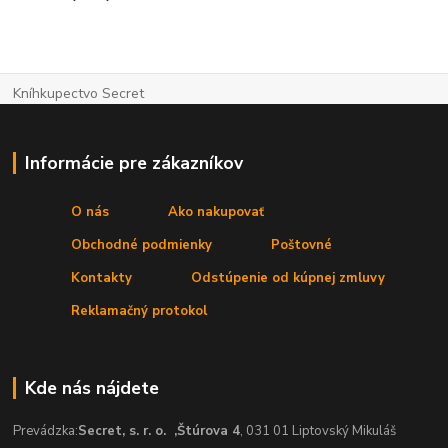
Kníhkupectvo Secret
Informácie pre zákazníkov
O nás
Ako nakupovať
Obchodné podmienky
Poštovné
Kontakty
Odstúpenie od kúpnej zmluvy
Reklamačný protokol
Kde nás nájdete
Prevádzka:
Secret, s. r. o.
,Štúrova 4
, 031 01 Liptovský Mikuláš