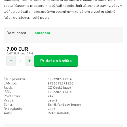
cestují časem a prostorem, požívají nápoje, hulí ušlechtilé traviny, zády v
tvář se utkávají s nebezpečným vesmírným korzárem a vcelku slušně
fušují do záchra...
celý popis
Dostupnosť
Skladom
7,00 EUR
6,67 EUR
bez DPH
Pridať do košíka
Číslo produktu:
80-7287-123-4
EAN kód:
9788072871230
Jazyk:
CZ Český jazyk
ISBN:
80-7287-123-4
Počet stran:
242
Vazba:
pevná
Žáner:
Sci-fi, fantasy, horory
Rok vydania:
2006
Autori:
Petr Hrabalik,