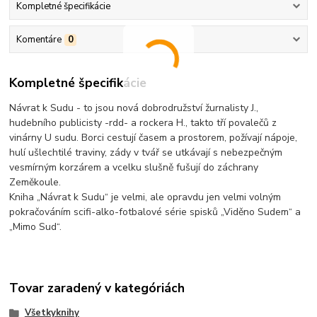
Kompletné špecifikácie
Komentáre
0
Kompletné špecifikácie
Návrat k Sudu - to jsou nová dobrodružství žurnalisty J.,
hudebního publicisty -rdd- a rockera H., takto tří povalečů z
vinárny U sudu. Borci cestují časem a prostorem, požívají nápoje,
hulí ušlechtilé traviny, zády v tvář se utkávají s nebezpečným
vesmírným korzárem a vcelku slušně fušují do záchrany
Zeměkoule.
Kniha „Návrat k Sudu“ je velmi, ale opravdu jen velmi volným
pokračováním scifi-alko-fotbalové série spisků „Viděno Sudem“ a
„Mimo Sud“.
Tovar zaradený v kategóriách
Všetkyknihy