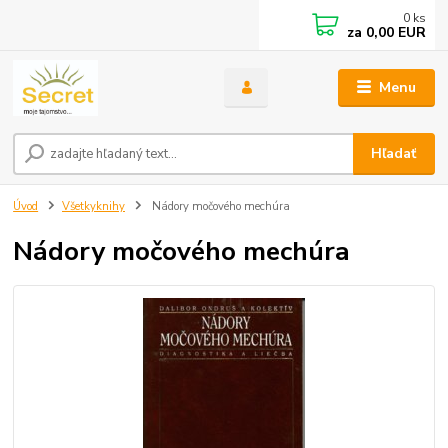
0
ks
za
0,00 EUR
Menu
Hľadať
Úvod
Všetkyknihy
Nádory močového mechúra
Nádory močového mechúra