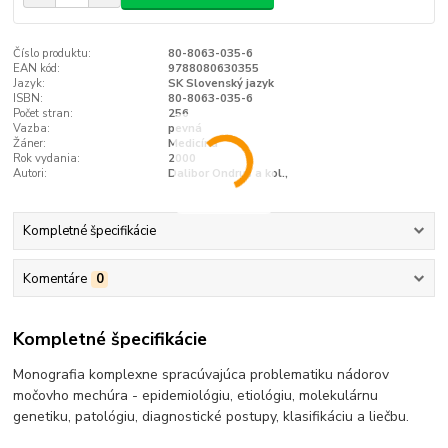
Číslo produktu:
80-8063-035-6
EAN kód:
9788080630355
Jazyk:
SK Slovenský jazyk
ISBN:
80-8063-035-6
Počet stran:
256
Vazba:
pevná
Žáner:
Medicína
Rok vydania:
2000
Autori:
Dalibor Ondruš a kol.,
Kompletné špecifikácie
Komentáre
0
Kompletné špecifikácie
Monografia komplexne spracúvajúca problematiku nádorov
močovho mechúra - epidemiológiu, etiológiu, molekulárnu
genetiku, patológiu, diagnostické postupy, klasifikáciu a liečbu.