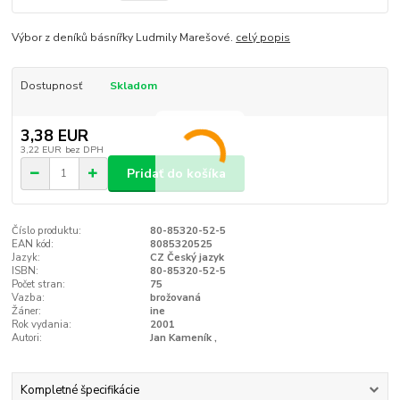
Výbor z deníků básnířky Ludmily Marešové.
celý popis
Dostupnosť
Skladom
3,38 EUR
3,22 EUR
bez DPH
Pridať do košíka
Číslo produktu:
80-85320-52-5
EAN kód:
8085320525
Jazyk:
CZ Český jazyk
ISBN:
80-85320-52-5
Počet stran:
75
Vazba:
brožovaná
Žáner:
ine
Rok vydania:
2001
Autori:
Jan Kameník ,
Kompletné špecifikácie