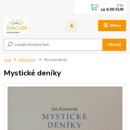
0
ks
za
0,00 EUR
Menu
Hľadať
Úvod
Všetkyknihy
Mystické deníky
Mystické deníky